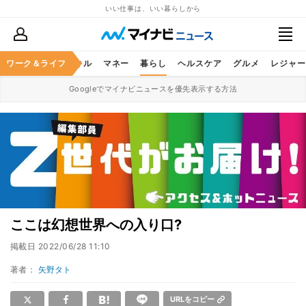
いい仕事は、いい暮らしから
ャリア
ワーク＆ライフ
ビジネススキル
マネー
暮らし
ヘルスケア
グルメ
レジャー
Googleでマイナビニュースを優先表示する方法
ここは幻想世界への入り口?
掲載日
2022/06/28 11:10
著者：
矢野タト
URLをコピー