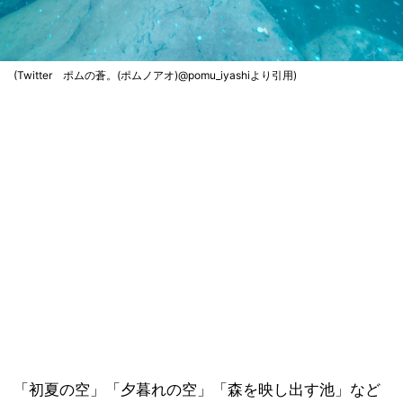
(Twitter ポムの蒼。(ポムノアオ)@pomu_iyashiより引用)
「初夏の空」「夕暮れの空」「森を映し出す池」など