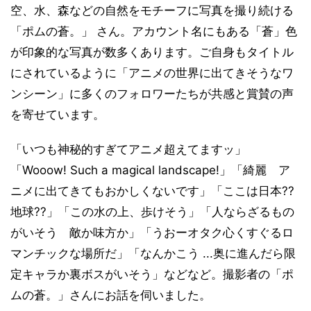
空、水、森などの自然をモチーフに写真を撮り続ける
「ポムの蒼。」 さん。アカウント名にもある「蒼」色
が印象的な写真が数多くあります。ご自身もタイトル
にされているように「アニメの世界に出てきそうなワ
ンシーン」に多くのフォロワーたちが共感と賞賛の声
を寄せています。
「いつも神秘的すぎてアニメ超えてますッ」
「Wooow! Such a magical landscape!」「綺麗 ア
ニメに出てきてもおかしくないです」「ここは日本??
地球??」「この水の上、歩けそう」「人ならざるもの
がいそう 敵か味方か」「うおーオタク心くすぐるロ
マンチックな場所だ」「なんかこう ...奥に進んだら限
定キャラか裏ボスがいそう」などなど。撮影者の「ポ
ムの蒼。」さんにお話を伺いました。