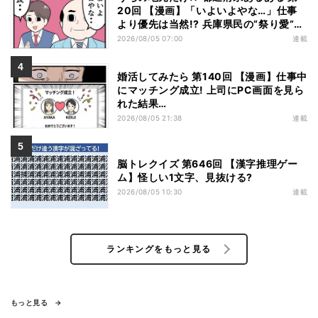
20回 【漫画】「いよいよやな…」仕事
より優先は当然!? 兵庫県民の“祭り愛”が
熱すぎた
2026/08/05 07:00
連載
婚活してみたら 第140回 【漫画】仕事中
にマッチング成立! 上司にPC画面を見ら
れた結果…
2026/08/05 21:38
連載
脳トレクイズ 第646回 【漢字推理ゲー
ム】怪しい1文字、見抜ける?
2026/08/05 10:30
連載
ランキングをもっと見る
もっと見る