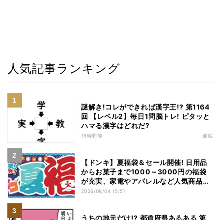
人気記事ランキング
謎解き!コレができれば漢字王!? 第1164
回 【レベル2】毎日1問脳トレ! ピタッと
ハマる漢字はどれだ?
15時間前
連載
【ドンキ】夏福袋＆セール開催! 日用品
からお菓子まで1000～3000円の福袋
が充実、家電やアパレルなど人気商品も
特価
2026/08/04 15:51
うちの地元だけ!? 都道府県あるある 第