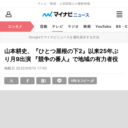
テレビ・映画・人気芸能人の最新情報
エンタメ
芸能
テレビ
ラジオ
映画
YouTube
BS・
Googleでマイナビニュースを優先表示する方法
山本耕史、『ひとつ屋根の下2』以来25年ぶ
り月9出演 『競争の番人』で地域の有力者役
掲載日
2022/06/13 17:00
URLをコピー