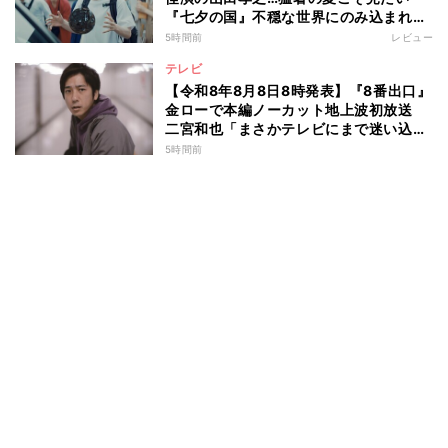
『七夕の国』不穏な世界にのみ込まれる
超常ミステリー
5時間前
レビュー
テレビ
【令和8年8月8日8時発表】『8番出口』
金ローで本編ノーカット地上波初放送
二宮和也「まさかテレビにまで迷い込ん
でしまうとは」
5時間前