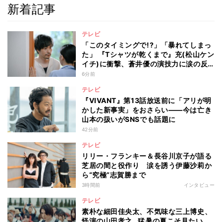
新着記事
テレビ
「このタイミングで!?」「暴れてしまっ
た」 『Tシャツが乾くまで』充(松山ケン
イチ)に衝撃、蒼井優の演技力に涙の反
響も
6分前
テレビ
『VIVANT』第13話放送前に「アリが明
かした新事実」をおさらい――今は亡き
山本の扱いがSNSでも話題に
42分前
テレビ
リリー・フランキー＆長谷川京子が語る
芝居の間と役作り 涙を誘う伊藤沙莉か
ら“究極”志賀勝まで
3時間前
インタビュー
テレビ
素朴な細田佳央太、不気味な三上博史、
怪演の山田孝之…猛暑の夏こそ見たい