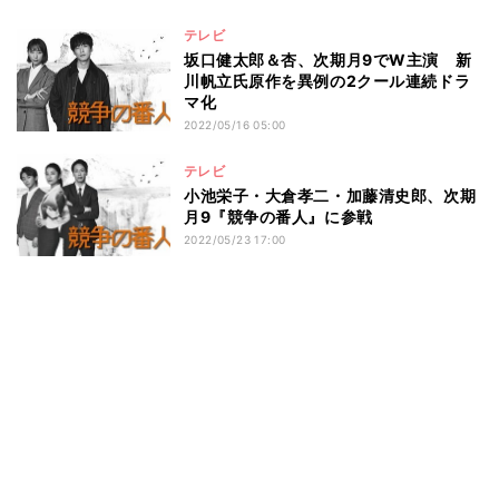
テレビ
坂口健太郎＆杏、次期月9でW主演 新
川帆立氏原作を異例の2クール連続ドラ
マ化
2022/05/16 05:00
テレビ
小池栄子・大倉孝二・加藤清史郎、次期
月9『競争の番人』に参戦
2022/05/23 17:00