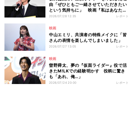
由「ぜひともご一緒させていただきたい
という気持ちに」 映画『私はあなたを
知らない、』完成披露舞台挨拶
2026/07/28 12:35
レポート
映画
中山エミリ、共演者の特殊メイクに「皆
さんの表情を楽しんでしまいました」
2026/07/27 13:05
レポート
映画
曽野舜太、夢の『仮面ライダー』役で活
きたM!LKでの経験明かす 役柄に驚き
も「あれ、俺…」
2026/07/24 20:00
レポート