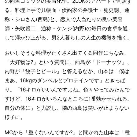
の同名コミックの実写化作。2LDKのアパートで同居す
る、料理上手で几帳面・倹約家の弁護士・筧史朗、通
称・シロさん(西島)と、恋人で人当たりの良い美容
師・矢吹賢二、通称・ケンジ(内野)の毎日の食卓を通
して浮かび上がる、男2人暮らしの人生の機微を描く。
おいしそうな料理がたくさん出てくる同作にちなみ、
「大好物は?」という質問に、西島が「ドーナッツ」、
内野が「餃子とビール」と答えるなか、山本は「僕は
まあ、16kgのダンベルとプロテインです」ときっぱ
り。「16キロがいいんですよね。色々やってみたんで
すけど、16キロがいろんなところに1番効かせられる。
自分の体に」と力説し、隣の西島は笑いが止まらない
様子に。
MCから「重くないんですか?」と聞かれた山本は「種