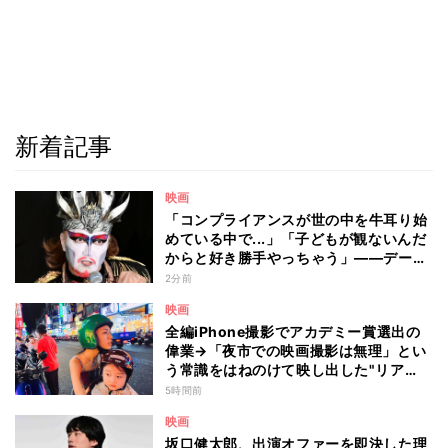
新着記事
映画
「コンプライアンスが世の中を牛耳り始
めている中で...」「子どもが観ないんだ
からと好き勝手やっちゃう」――デーモ
ン閣下が語る映画『レディ・オア・ノッ
2分前
ト2』の"狂気"とは?
映画
全編iPhone撮影でアカデミー賞選出の
偉業→「夜市での映画撮影は無理」とい
う常識をはねのけて映し出した"リア
ル"とは――ツォウ監督が語る映画『左
5時間前
利き少女』の舞台裏
映画
坂口健太郎、出演オファーを即決した理