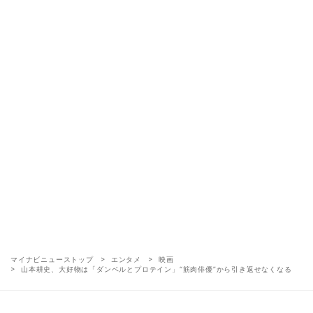
マイナビニューストップ
エンタメ
映画
山本耕史、大好物は「ダンベルとプロテイン」“筋肉俳優”から引き返せなくなる