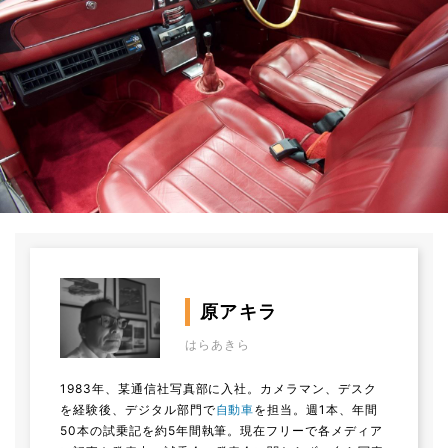
原アキラ
はらあきら
1983年、某通信社写真部に入社。カメラマン、デスク
を経験後、デジタル部門で
自動車
を担当。週1本、年間
50本の試乗記を約5年間執筆。現在フリーで各メディア