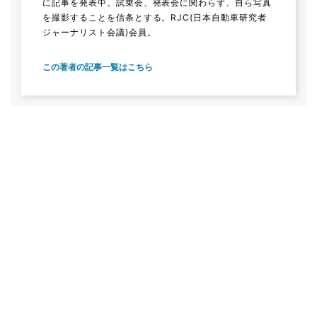
に記事を発表中。試乗会、発表会に関わらず、自ら写真
を撮影することを信条とする。RJC(日本自動車研究者
ジャーナリスト会議)会員。
この著者の記事一覧はこちら