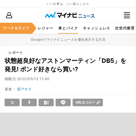
いい仕事は、いい暮らしから
ヘルスケア
ワーク＆ライフ
グルメ
レジャー
車とバイク
キャッシュレス
次世代教育
Googleでマイナビニュースを優先表示する方法
レポート
状態超良好なアストンマーティン「DB5」を
発見! ボンド好きなら買い?
掲載日
2022/05/13 11:40
著者：
原アキラ
URLをコピー