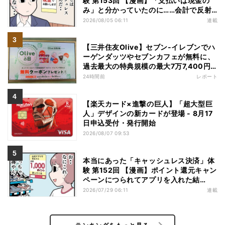
験 第153回 【漫画】「支払いは現金の
み」と分かっていたのに……会計で反射
的に出してしまったものは
2026/08/05 06:11
連載
【三井住友Olive】セブン-イレブンでハ
ーゲンダッツやセブンカフェが無料に、
過去最大の特典規模の最大7万7,400円
相当がもらえるキャンペーンも - 夏休み
24時間前
レポート
の"酷暑出費"を応援
【楽天カード×進撃の巨人】「超大型巨
人」デザインの新カードが登場 - 8月17
日申込受付・発行開始
2026/08/07 09:53
本当にあった「キャッシュレス決済」体
験 第152回 【漫画】ポイント還元キャン
ペーンにつられてアプリを入れた結
果……お得を逃したまさかの理由
2026/07/29 06:11
連載