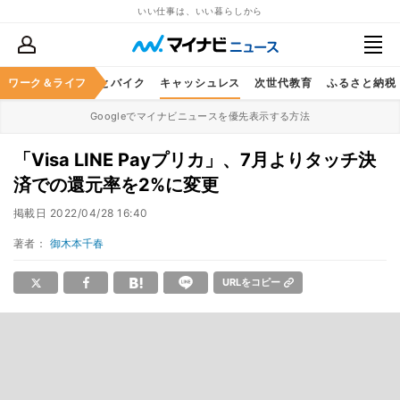
いい仕事は、いい暮らしから
ルメ
ワーク＆ライフ
レジャー
車とバイク
キャッシュレス
次世代教育
ふるさと納税
Googleでマイナビニュースを優先表示する方法
「Visa LINE Payプリカ」、7月よりタッチ決
済での還元率を2%に変更
掲載日
2022/04/28 16:40
著者：
御木本千春
URLをコピー