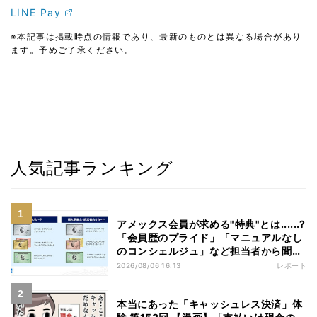
LINE Pay
※本記事は掲載時点の情報であり、最新のものとは異なる場合があり
ます。予めご了承ください。
人気記事ランキング
アメックス会員が求める"特典"とは......?
「会員歴のプライド」「マニュアルなし
のコンシェルジュ」など担当者から聞い
た"裏話"も
2026/08/06 16:13
レポート
本当にあった「キャッシュレス決済」体