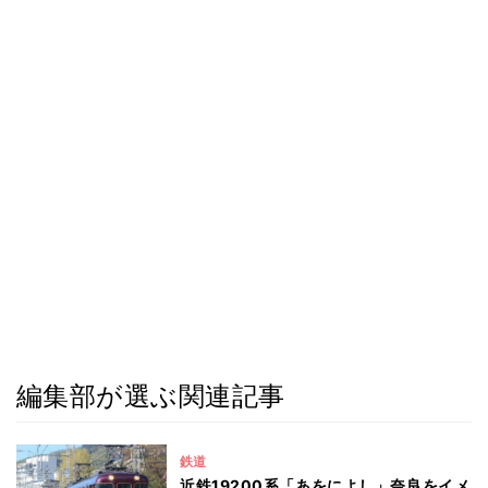
編集部が選ぶ関連記事
鉄道
近鉄19200系「あをによし」奈良をイメ