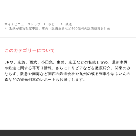
マイナビニューストップ
ホビー
鉄道
近鉄が運賃改定申請、車両・設備更新など860億円の設備投資を計画
このカテゴリーについて
JRや、京急、西武、小田急、東武、京王などの私鉄も含め、最新車両
や鉄道に関する耳寄り情報、さらにトリビアなどを徹底紹介。関東のみ
ならず、阪急や南海など関西の鉄道会社や九州の或る列車やゆふいんの
森などの観光列車のレポートもお届けします。