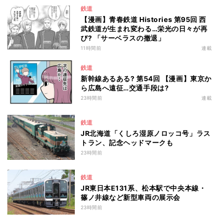
鉄道
【漫画】青春鉄道 Histories 第95回 西
武鉄道が生まれ変わる…栄光の日々が再
び? 「サーベラスの撤退」
11時間前
連載
鉄道
新幹線あるある? 第54回 【漫画】東京か
ら広島へ遠征…交通手段は?
23時間前
連載
鉄道
JR北海道「くしろ湿原ノロッコ号」ラス
トラン、記念ヘッドマークも
23時間前
鉄道
JR東日本E131系、松本駅で中央本線・
篠ノ井線など新型車両の展示会
23時間前