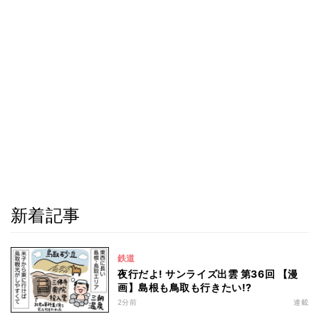
新着記事
鉄道
夜行だよ! サンライズ出雲 第36回 【漫
画】島根も鳥取も行きたい!?
2分前
連載