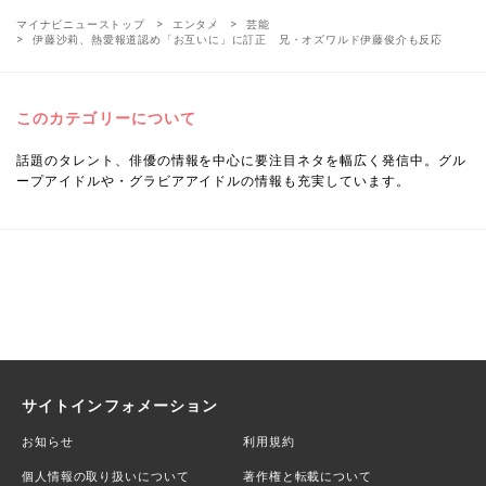
マイナビニューストップ
エンタメ
芸能
伊藤沙莉、熱愛報道認め「お互いに」に訂正 兄・オズワルド伊藤俊介も反応
このカテゴリーについて
話題のタレント、俳優の情報を中心に要注目ネタを幅広く発信中。グル
ープアイドルや・グラビアアイドルの情報も充実しています。
サイトインフォメーション
お知らせ
利用規約
個人情報の取り扱いについて
著作権と転載について