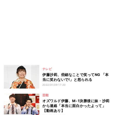
テレビ
伊藤沙莉、些細なことで笑ってNG 「本
当に笑わないで!」と怒られる
2022/01/09 17:20
芸能
オズワルド伊藤、M-1決勝後に妹・沙莉
から連絡「本当に面白かったよって」
【動画あり】