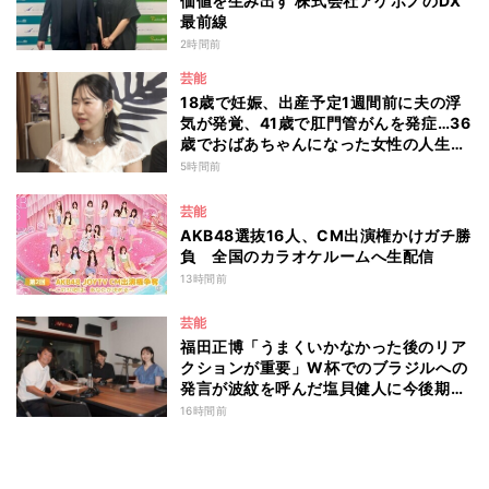
価値を生み出す 株式会社アケボノのDX
最前線
2時間前
芸能
18歳で妊娠、出産予定1週間前に夫の浮
気が発覚、41歳で肛門管がんを発症…36
歳でおばあちゃんになった女性の人生に
島田珠代も思わず涙 『愛のハイエナ
5時間前
season6』
芸能
AKB48選抜16人、CM出演権かけガチ勝
負 全国のカラオケルームへ生配信
13時間前
芸能
福田正博「うまくいかなかった後のリア
クションが重要」W杯でのブラジルへの
発言が波紋を呼んだ塩貝健人に今後期待
することは？
16時間前