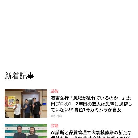
新着記事
芸能
有吉弘行「風紀が乱れているのか…」太
田プロの1～2年目の芸人は先輩に挨拶し
ていない!? 青色1号カミムラが言及
1時間前
芸能
AI診断と品質管理で大規模修繕の新たな