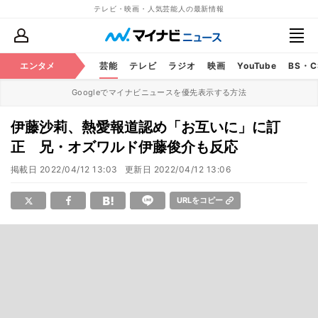
テレビ・映画・人気芸能人の最新情報
エンタメ
芸能
テレビ
ラジオ
映画
YouTube
BS・
Googleでマイナビニュースを優先表示する方法
伊藤沙莉、熱愛報道認め「お互いに」に訂
正 兄・オズワルド伊藤俊介も反応
掲載日
2022/04/12 13:03
更新日
2022/04/12 13:06
URLをコピー