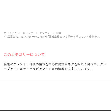
マイナビニューストップ
エンタメ
芸能
渡邊圭祐、カレンダーのこだわり｢渡邊圭祐という部分を消していく作業を…｣
このカテゴリーについて
話題のタレント、俳優の情報を中心に要注目ネタを幅広く発信中。グル
ープアイドルや・グラビアアイドルの情報も充実しています。