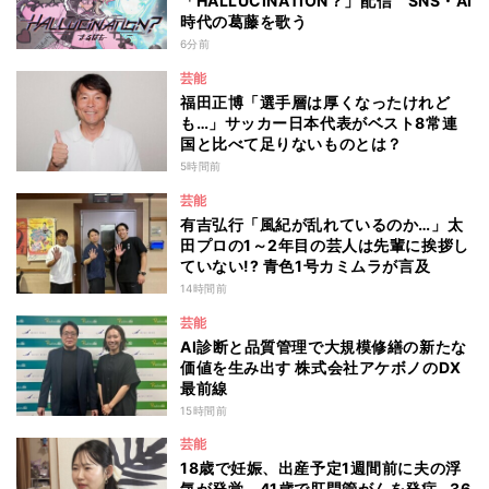
「HALLUCINATION？」配信 SNS・AI
時代の葛藤を歌う
6分前
芸能
福田正博「選手層は厚くなったけれど
も…」サッカー日本代表がベスト8常連
国と比べて足りないものとは？
5時間前
芸能
有吉弘行「風紀が乱れているのか…」太
田プロの1～2年目の芸人は先輩に挨拶し
ていない!? 青色1号カミムラが言及
14時間前
芸能
AI診断と品質管理で大規模修繕の新たな
価値を生み出す 株式会社アケボノのDX
最前線
15時間前
芸能
18歳で妊娠、出産予定1週間前に夫の浮
気が発覚、41歳で肛門管がんを発症…36