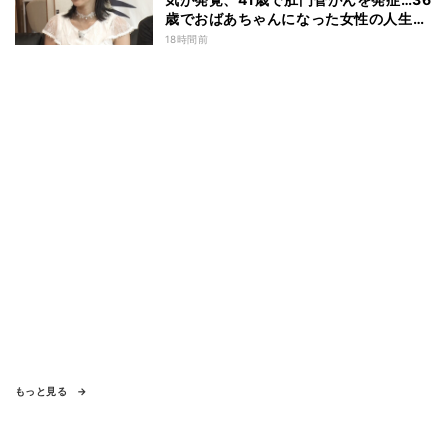
歳でおばあちゃんになった女性の人生に
島田珠代も思わず涙 『愛のハイエナ
18時間前
season6』
もっと見る