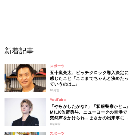
新着記事
スポーツ
五十嵐亮太、ピッチクロック導入決定に
感じたこと「ここまでちゃんと決めたっ
ていうのは…」
16分前
YouTube
「やらかしたかな?」「私服警察かと…」
M!LK佐野勇斗、ニューヨークの空港で
突然声をかけられ… まさかの出来事に驚
き
1時間前
スポーツ