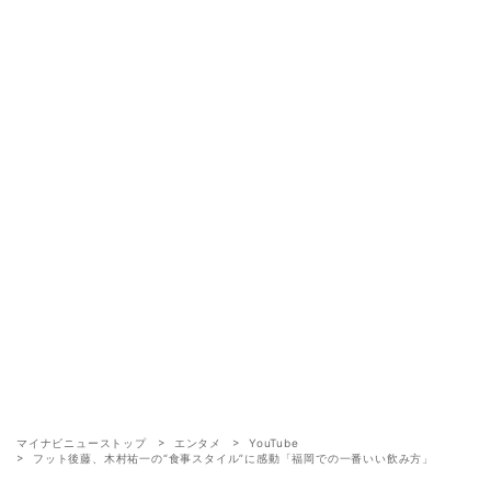
マイナビニューストップ
エンタメ
YouTube
フット後藤、木村祐一の“食事スタイル”に感動「福岡での一番いい飲み方」