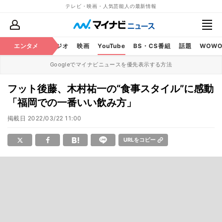
テレビ・映画・人気芸能人の最新情報
芸能
エンタメ
テレビ
ラジオ
映画
YouTube
BS・CS番組
話題
WOW
Googleでマイナビニュースを優先表示する方法
フット後藤、木村祐一の“食事スタイル”に感動
「福岡での一番いい飲み方」
掲載日
2022/03/22 11:00
URLをコピー