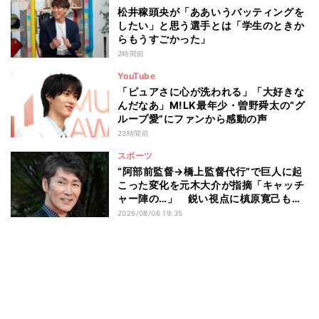
松井稼頭央が「ああいうバッティングを
したい」と思う選手とは「学生のときか
らもうすごかった」
2時間前
YouTube
「ピュアさに心が洗われる」「大好きな
んだなあ」M!LK最年少・曽野舜太の“グ
ループ愛”にファンから感動の声
23時間前
スポーツ
“阿部前監督→橋上監督代行”で巨人に起
こった変化を元木大介が指摘「キャッチ
ャー陣の…」 鋭い視点に槙原寛己も感
心「やっぱりクセ者だな」
2026/08/06 19:35