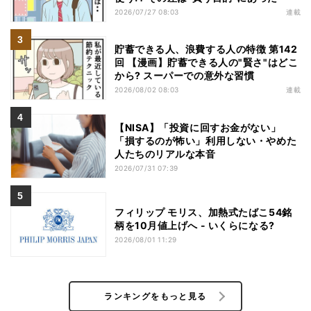
2026/07/27 08:03
連載
貯蓄できる人、浪費する人の特徴 第142
回 【漫画】貯蓄できる人の"賢さ"はどこ
から? スーパーでの意外な習慣
2026/08/02 08:03
連載
【NISA】「投資に回すお金がない」
「損するのが怖い」利用しない・やめた
人たちのリアルな本音
2026/07/31 07:39
フィリップ モリス、加熱式たばこ54銘
柄を10月値上げへ - いくらになる?
2026/08/01 11:29
ランキングをもっと見る