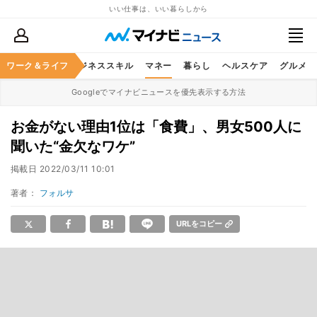
いい仕事は、いい暮らしから
ワーク＆ライフ
キャリア
ビジネススキル
マネー
暮らし
ヘルスケア
グルメ
Googleでマイナビニュースを優先表示する方法
お金がない理由1位は「食費」、男女500人に
聞いた“金欠なワケ”
掲載日
2022/03/11 10:01
著者：
フォルサ
URLをコピー