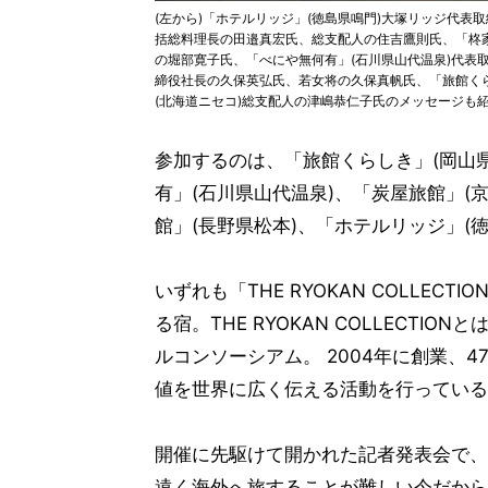
(左から)「ホテルリッジ」(徳島県鳴門)大塚リッジ代表
括総料理長の田邉真宏氏、総支配人の住吉鷹則氏、「柊家
の堀部寛子氏、「べにや無何有」(石川県山代温泉)代表
締役社長の久保英弘氏、若女将の久保真帆氏、「旅館くら
(北海道ニセコ)総支配人の津嶋恭仁子氏のメッセージも
参加するのは、「旅館くらしき」(岡山県
有」(石川県山代温泉)、「炭屋旅館」(
館」(長野県松本)、「ホテルリッジ」(
いずれも「THE RYOKAN COLLE
る宿。THE RYOKAN COLLECT
ルコンソーシアム。 2004年に創業、4
値を世界に広く伝える活動を行っている
開催に先駆けて開かれた記者発表会で、
遠く海外へ旅することが難しい今だから