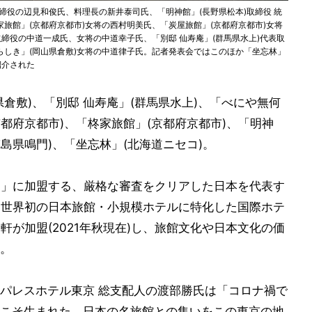
取締役の辺見和俊氏、料理長の新井泰司氏、「明神館」(長野県松本)取締役 統
旅館」(京都府京都市)女将の西村明美氏、「炭屋旅館」(京都府京都市)女将
取締役の中道一成氏、女将の中道幸子氏、「別邸 仙寿庵」(群馬県水上)代表取
しき」(岡山県倉敷)女将の中道律子氏。記者発表会ではこのほか「坐忘林」
紹介された
倉敷)、「別邸 仙寿庵」(群馬県水上)、「べにや無何
京都府京都市)、「柊家旅館」(京都府京都市)、「明神
徳島県鳴門)、「坐忘林」(北海道ニセコ)。
CTION」に加盟する、厳格な審査をクリアした日本を代表す
IONとは世界初の日本旅館・小規模ホテルに特化した国際ホテ
7軒が加盟(2021年秋現在)し、旅館文化や日本文化の価
。
パレスホテル東京 総支配人の渡部勝氏は「コロナ禍で
こそ生まれた、日本の名旅館との集いをこの東京の地