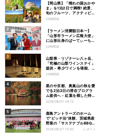
【岡山県】「晴れの国おかや
ま」を1泊2日で満喫! 絶景、
旬のフルーツ、アクティビテ
ィを楽しむモデルコースを紹
23時間前
介
【ラーメン消費額日本一】
「山形市ラーメン広報大使」
に山形出身のぱーてぃーちゃ
ん・すがちゃん最高No.1が就
23時間前
任 -「山ラー」の魅力を発信
へ
山梨県・リゾナーレ八ヶ岳、
「究極の山梨ワインステイ」
提供 - 希少ワインを堪能、テ
イスティングセミナーやスペ
23時間前
シャルディナーも
星のや京都、奥嵐山の秋を愛
でる2泊3日の滞在プログラ
ム提供へ - 紅葉を模した特別
料理、舟遊び、オオモミジの
2026/08/07 09:15
下でおこなう深呼吸など
鹿島アントラーズのホーム
で“ピッチ泊”体験、茨城県産
野菜の「サステナブルBBQ」
も楽しむ特別キャンプ
2026/08/07 15:00
レポート