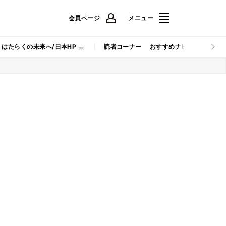
会員ページ
メニュー
はたらくの未来へ/日本HP
読者コーナー
おすすめナビ
マイナビB