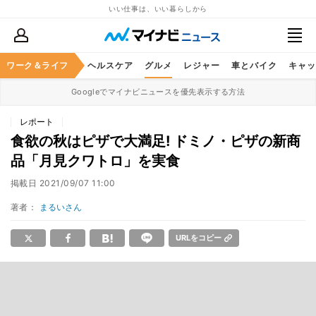
いい仕事は、いい暮らしから
ワーク＆ライフ
マネー
暮らし
ヘルスケア
グルメ
レジャー
車とバイク
キャッ
Googleでマイナビニュースを優先表示する方法
レポート
食欲の秋はピザで大満足! ドミノ・ピザの新商
品「月見クワトロ」を実食
掲載日
2021/09/07 11:00
著者：
まるいさん
URLをコピー