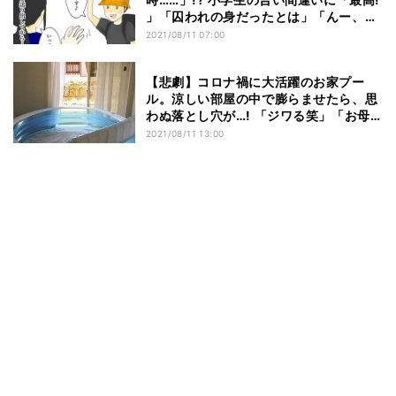
」「囚われの身だったとは」「んー、あ
る意味正解」の声 – 実際はどこに入っ
2021/08/11 07:00
た?
【悲劇】コロナ禍に大活躍のお家プー
ル。涼しい部屋の中で膨らませたら、思
わぬ落とし穴が…! 「ジワる笑」「お母
ちゃん、ドンマイ」の声 - 打開策集まる
2021/08/11 13:00
も結果は…