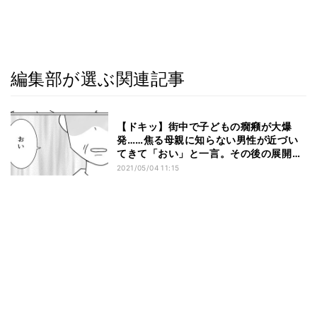
編集部が選ぶ関連記事
【ドキッ】街中で子どもの癇癪が大爆
発……焦る母親に知らない男性が近づい
てきて「おい」と一言。その後の展開に
「私も一緒にお礼を言いたい」と感動の
2021/05/04 11:15
声