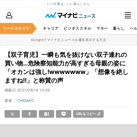
いい仕事は、いい暮らしから
ワーク＆ライフ
キャリア
ビジネススキル
マネー
暮らし
ヘ
Googleでマイナビニュースを優先表示する方法
【双子育児】一瞬も気を抜けない双子連れの
買い物…危険察知能力が高すぎる母親の姿に
「オカンは強し!wwwwwww」「想像を絶し
ますね!!」と称賛の声
掲載日
2021/08/14 13:00
著者：
CHIGAKO
URLをコピー