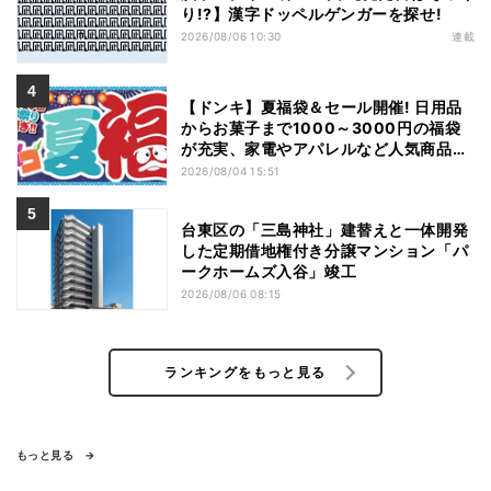
り!?】漢字ドッペルゲンガーを探せ!
2026/08/06 10:30
連載
【ドンキ】夏福袋＆セール開催! 日用品
からお菓子まで1000～3000円の福袋
が充実、家電やアパレルなど人気商品も
特価
2026/08/04 15:51
台東区の「三島神社」建替えと一体開発
した定期借地権付き分譲マンション「パ
ークホームズ入谷」竣工
2026/08/06 08:15
ランキングをもっと見る
もっと見る