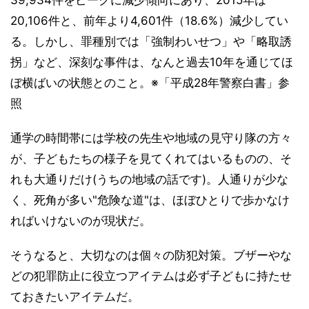
20,106件と、前年より4,601件（18.6%）減少してい
る。しかし、罪種別では「強制わいせつ」や「略取誘
拐」など、深刻な事件は、なんと過去10年を通じてほ
ぼ横ばいの状態とのこと。※「平成28年警察白書」参
照
通学の時間帯には学校の先生や地域の見守り隊の方々
が、子どもたちの様子を見てくれてはいるものの、そ
れも大通りだけ(うちの地域の話です)。人通りが少な
く、死角が多い"危険な道"は、ほぼひとりで歩かなけ
ればいけないのが現状だ。
そうなると、大切なのは個々の防犯対策。ブザーやな
どの犯罪防止に役立つアイテムは必ず子どもに持たせ
ておきたいアイテムだ。