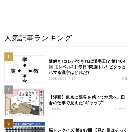
人気記事ランキング
謎解き!コレができれば漢字王!? 第1164
回 【レベル2】毎日1問脳トレ! ピタッと
ハマる漢字はどれだ?
2026/08/06 11:30
連載
【漫画】東京に限界を感じて地元へ…田
舎の仕事で見えた“ギャップ”
21時間前
レポート
脳トレクイズ 第647回 【見た目はそっく