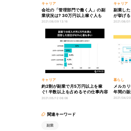
キャリア
キャリア
会社の「管理部門で働く人」の副
副業した
業状況は? 30万円以上稼ぐ人も
が挙げる
2021/06/09 13:16
2021/06/01
キャリア
暮らし
約2割が副業で月5万円以上を稼
メルカリ
ぐ! 半数以上を占めるその仕事内容
年間の販
は?
2021/04/20
2021/05/12 06:06
関連キーワード
副業