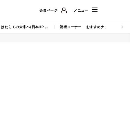
会員ページ
メニュー
はたらくの未来へ/日本HP
読者コーナー
おすすめナビ
マイナビB