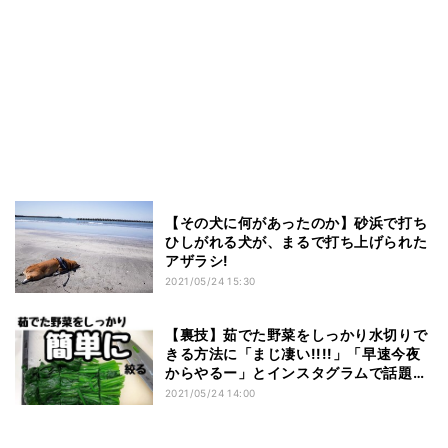
【その犬に何があったのか】砂浜で打ち
ひしがれる犬が、まるで打ち上げられた
アザラシ!
2021/05/24 15:30
【裏技】茹でた野菜をしっかり水切りで
きる方法に「まじ凄い!!!!」「早速今夜
からやるー」とインスタグラムで話題に!
- 使うアイテムとは?
2021/05/24 14:00