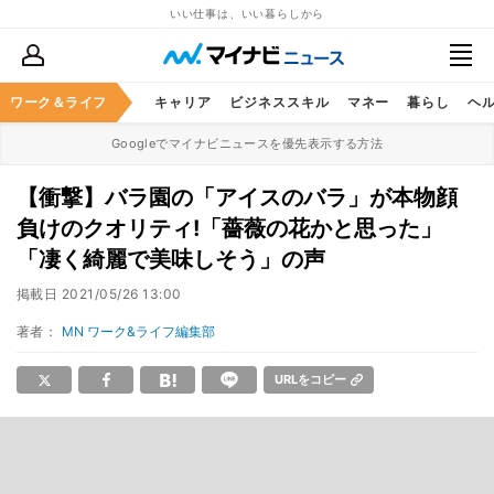
いい仕事は、いい暮らしから
ワーク＆ライフ
キャリア
ビジネススキル
マネー
暮らし
ヘ
Googleでマイナビニュースを優先表示する方法
【衝撃】バラ園の「アイスのバラ」が本物顔
負けのクオリティ!「薔薇の花かと思った」
「凄く綺麗で美味しそう」の声
掲載日
2021/05/26 13:00
著者：
MN ワーク&ライフ編集部
URLをコピー