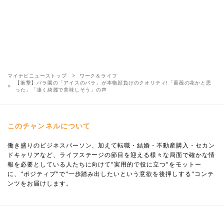
マイナビニューストップ
ワーク＆ライフ
【衝撃】バラ園の「アイスのバラ」が本物顔負けのクオリティ!「薔薇の花かと思
った」「凄く綺麗で美味しそう」の声
このチャンネルについて
働き盛りのビジネスパーソン、加えて転職・結婚・不動産購入・セカン
ドキャリアなど、ライフステージの節目を迎える様々な局面で確かな情
報を必要としている人たちに向けて"実用的で役に立つ"をモットー
に、"ポジティブ"で"一歩踏み出したいという意欲を後押しする"コンテ
ンツをお届けします。