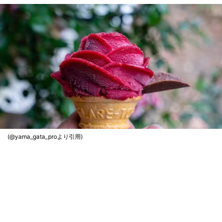
(@yama_gata_proより引用)