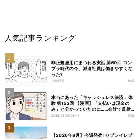
人気記事ランキング
非正規雇用にまつわる実話 第60回 コン
プラ時代の今、派遣社員は働きやすくな
った?
16時間前
連載
本当にあった「キャッシュレス決済」体
験 第153回 【漫画】「支払いは現金の
み」と分かっていたのに……会計で反射
的に出してしまったものは
2026/08/05 06:11
連載
【2026年8月】今週発売! セブンイレブ