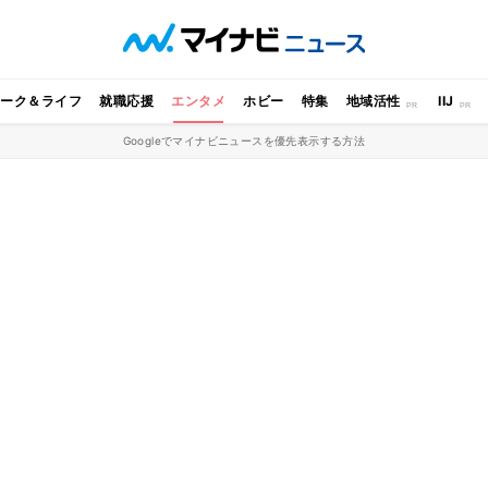
ワーク＆ライフ
就職応援
エンタメ
ホビー
特集
地域活性
IIJ
Googleでマイナビニュースを優先表示する方法