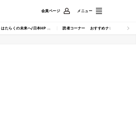
会員ページ
メニュー
はたらくの未来へ/日本HP
読者コーナー
おすすめナビ
マイナビB