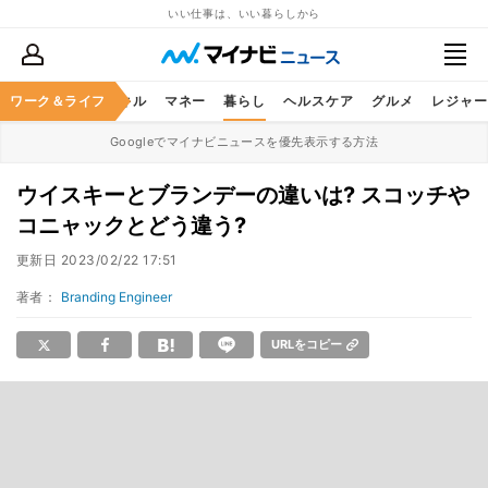
いい仕事は、いい暮らしから
ャリア
ワーク＆ライフ
ビジネススキル
マネー
暮らし
ヘルスケア
グルメ
レジャー
Googleでマイナビニュースを優先表示する方法
ウイスキーとブランデーの違いは? スコッチや
コニャックとどう違う?
更新日
2023/02/22 17:51
著者：
Branding Engineer
URLをコピー