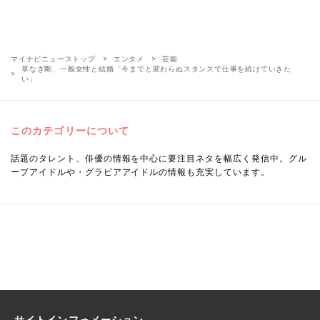
マイナビニューストップ
エンタメ
芸能
草なぎ剛、一般女性と結婚「今までと変わらぬスタンスで仕事を続けていきた
い」
このカテゴリーについて
話題のタレント、俳優の情報を中心に要注目ネタを幅広く発信中。グル
ープアイドルや・グラビアアイドルの情報も充実しています。
サイトインフォメーション