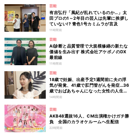
芸能
有吉弘行「風紀が乱れているのか…」太
田プロの1～2年目の芸人は先輩に挨拶し
ていない!? 青色1号カミムラが言及
11時間前
芸能
AI診断と品質管理で大規模修繕の新たな
価値を生み出す 株式会社アケボノのDX
最前線
11時間前
芸能
18歳で妊娠、出産予定1週間前に夫の浮
気が発覚、41歳で肛門管がんを発症…36
歳でおばあちゃんになった女性の人生に
島田珠代も思わず涙 『愛のハイエナ
14時間前
season6』
芸能
AKB48選抜16人、CM出演権かけガチ勝
負 全国のカラオケルームへ生配信
22時間前