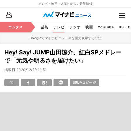
テレビ・映画・人気芸能人の最新情報
エンタメ
芸能
テレビ
ラジオ
映画
YouTube
BS・
Googleでマイナビニュースを優先表示する方法
Hey! Say! JUMP山田涼介、紅白SPメドレー
で「元気や明るさを届けたい」
掲載日
2020/12/29 11:51
URLをコピー