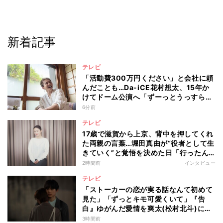
新着記事
テレビ
「活動費300万円ください」と会社に頼
んだことも…Da-iCE花村想太、15年か
けてドーム公演へ「ずーっとうっすらや
けど右肩上がり続けられていた」
6分前
テレビ
17歳で滋賀から上京、背中を押してくれ
た両親の言葉…堀田真由が“役者として生
きていく”と覚悟を決めた日「行ったん
やったら、もう帰られへんな」
2時間前
インタビュー
テレビ
「ストーカーの恋が実る話なんて初めて
見た」「ずっとキモ可愛くいて」『告
白』ゆがんだ愛情を爽太(松村北斗)に向
ける視聴者の声
3時間前