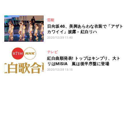
芸能
日向坂46、美脚あらわな衣装で「アザト
カワイイ」披露 - 紅白リハ
2020/12/29 11:40
テレビ
紅白曲順発表! トップはキンプリ、大ト
リはMISIA 嵐は後半序盤に登場
2020/12/28 15:15