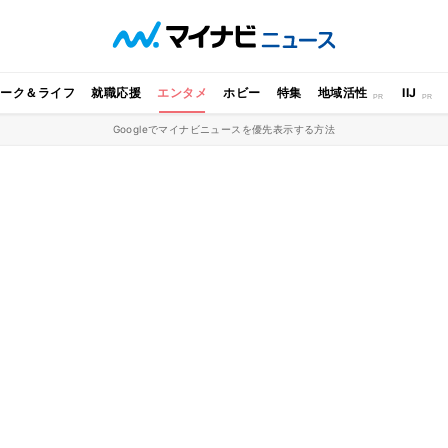
ワーク＆ライフ
就職応援
エンタメ
ホビー
特集
地域活性
IIJ
Googleでマイナビニュースを優先表示する方法