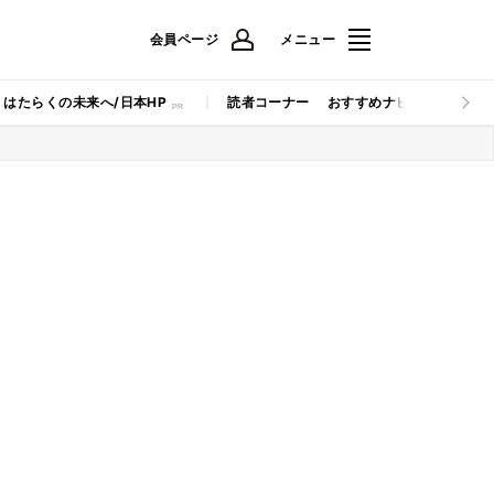
会員ページ
メニュー
はたらくの未来へ/日本HP
読者コーナー
おすすめナビ
マイナビB