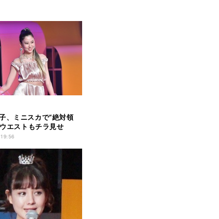
子、ミニスカで“絶対領
! ウエストもチラ見せ
 19:56