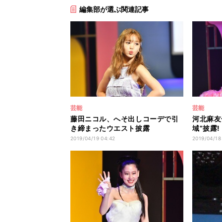
編集部が選ぶ関連記事
芸能
芸能
藤田ニコル、へそ出しコーデで引
河北麻友
き締まったウエスト披露
域”披露
2019/04/19 04:42
2019/04/18