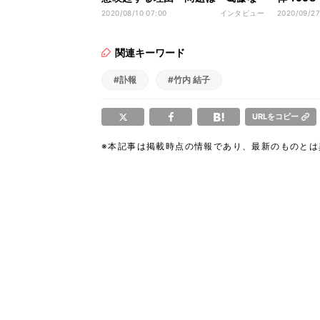
き発信」
で起用
2020/08/10 07:00
インタビュー
2020/09/27
関連キーワード
#訃報
#竹内 結子
URLをコピー
※本記事は掲載時点の情報であり、最新のものと