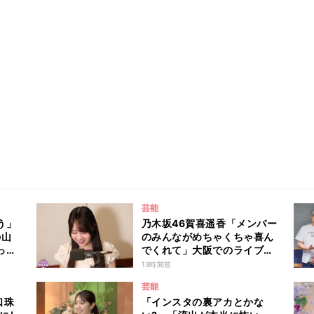
芸能
う」
乃木坂46賀喜遥香「メンバー
の山
のみんながめちゃくちゃ喜ん
っ
でくれて」大阪でのライブで
女優
毎回届く“親戚からの差し入
13時間前
籍し
れ”とは？
芸能
を報
口珠
「インスタの裏アカとかな
改め