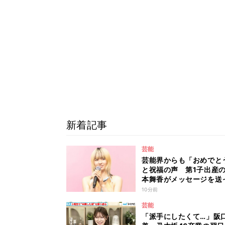
新着記事
芸能
芸能界からも「おめでと
と祝福の声 第1子出産
本舞香がメッセージを送
た、我が子が“同い年”の
10分前
とは 今月1日には2年在
芸能
た所属事務所からの退所
「派手にしたくて…」阪
告「自分の進むべき道を