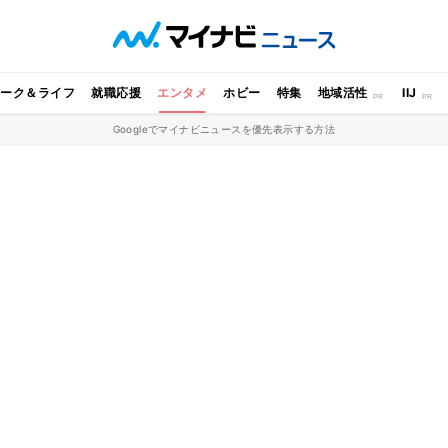
ワーク＆ライフ
就職応援
エンタメ
ホビー
特集
地域活性
IIJ
Googleでマイナビニュースを優先表示する方法