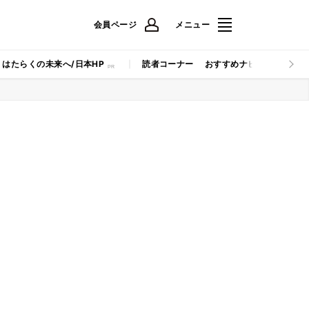
会員ページ
メニュー
はたらくの未来へ/日本HP
読者コーナー
おすすめナビ
マイナビB