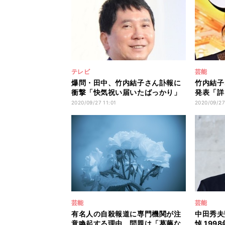
テレビ
芸能
爆問・田中、竹内結子さん訃報に
竹内結子
衝撃「快気祝い届いたばっかり」
発表「詳
2020/09/27 11:01
2020/09/27
芸能
芸能
有名人の自殺報道に専門機関が注
中田秀夫
意喚起する理由 問題は「葛藤な
悼 19