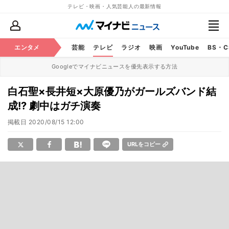
テレビ・映画・人気芸能人の最新情報
エンタメ
芸能
テレビ
ラジオ
映画
YouTube
BS・
Googleでマイナビニュースを優先表示する方法
白石聖×長井短×大原優乃がガールズバンド結
成!? 劇中はガチ演奏
掲載日
2020/08/15 12:00
URLをコピー