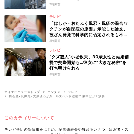
7時間前
テレビ
「はしか・おたふく風邪・風疹の混合ワ
クチンが自閉症の原因」示唆した論文、
改ざん発覚で科学的に否定されるも不安
消えず…科学者たちの反証はなぜ届かな
8時間前
かったのか
テレビ
“クズ芸人”小堀敏夫、30歳女性と結婚前
提で交際開始も…彼女に“大きな秘密”を
打ち明けられる
8時間前
マイナビニューストップ
エンタメ
テレビ
白石聖×長井短×大原優乃がガールズバンド結成!? 劇中はガチ演奏
このカテゴリーについて
テレビ番組の新情報をはじめ、記者発表会や舞台あいさつ、出演者・ス