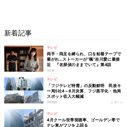
新着記事
テレビ
両手・両足を縛られ、口を粘着テープで
塞がれ…ストーカーが“楓”吉川愛に最接
近 『名探偵のままでいて』第4話
3分前
テレビ
「フジテレビ特需」の反動鮮明 民放キ
ー局5社4～6月決算、フジ黒字化・他局
スポット収入大幅減
7時間前
レポート
テレビ
4月クール世帯視聴率、ゴールデン帯で
テレ東がフジを上回る