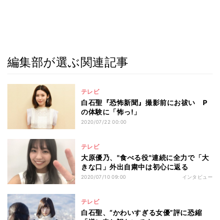
編集部が選ぶ関連記事
テレビ
白石聖『恐怖新聞』撮影前にお祓い P
の体験に「怖っ!」
2020/07/22 00:00
テレビ
大原優乃、"食べる役"連続に全力で「大
きな口」外出自粛中は初心に返る
2020/07/10 09:00
インタビュー
テレビ
白石聖、“かわいすぎる女優”評に恐縮