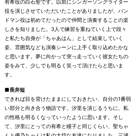
有希役の白石聖です。以前にシンガーソングライター
役を演じさせていただいたことがありましたが、バン
ドマン役は初めてだったので仲間と演奏することの楽
しさを知りました。3人で練習を重ねていく上で段々
と私たち自身が「ちゃあはん」として結束していく
姿、雰囲気なども演奏シーンに上手く取り込めたかな
と思います。夢に向かって突っ走っていく彼女たちの
姿をみて、少しでも明るく笑って頂けたらと思いま
す。
■長井短
できれば目を背けたままにしておきたい、自分の1番弱
い部分と向き合う物語です。汐里を演じるうちに、私
の性格も明るくなっていったように思います。そし
て、汐里にとっての有希と瞳子と同じくらい、聖ちゃ
んと優乃ちゃんは私の大切な友達になりました。三浦