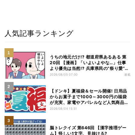
人気記事ランキング
うちの地元だけ!? 都道府県あるある 第
20回 【漫画】「いよいよやな…」仕事
より優先は当然!? 兵庫県民の“祭り愛”が
熱すぎた
2026/08/05 07:00
連載
【ドンキ】夏福袋＆セール開催! 日用品
からお菓子まで1000～3000円の福袋
が充実、家電やアパレルなど人気商品も
特価
2026/08/04 15:51
脳トレクイズ 第646回 【漢字推理ゲー
ム】怪しい1文字、見抜ける?