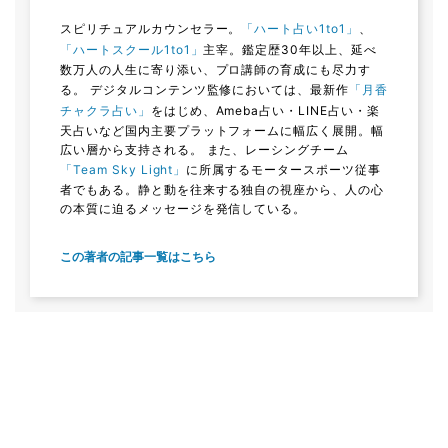
スピリチュアルカウンセラー。
「ハート占い1to1」
、
「ハートスクール1to1」
主宰。鑑定歴30年以上、延べ
数万人の人生に寄り添い、プロ講師の育成にも尽力す
る。 デジタルコンテンツ監修においては、最新作
「月香
チャクラ占い」
をはじめ、Ameba占い・LINE占い・楽
天占いなど国内主要プラットフォームに幅広く展開。幅
広い層から支持される。 また、レーシングチーム
「Team Sky Light」
に所属するモータースポーツ従事
者でもある。静と動を往来する独自の視座から、人の心
の本質に迫るメッセージを発信している。
この著者の記事一覧はこちら