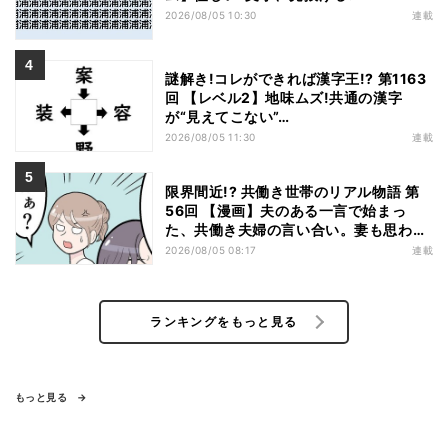
2026/08/05 10:30
連載
謎解き!コレができれば漢字王!? 第1163
回 【レベル2】地味ムズ!共通の漢字
が“見えてこない”…
2026/08/05 11:30
連載
限界間近!? 共働き世帯のリアル物語 第
56回 【漫画】夫のある一言で始まっ
た、共働き夫婦の言い合い。妻も思わ
ず…
2026/08/05 08:17
連載
ランキングをもっと見る
もっと見る