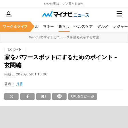
いい仕事は、いい暮らしから
ャリア
ワーク＆ライフ
ビジネススキル
マネー
暮らし
ヘルスケア
グルメ
レジャー
Googleでマイナビニュースを優先表示する方法
レポート
家をパワースポットにするためのポイント -
玄関編
掲載日
2020/05/01 10:06
著者：
月香
URLをコピー