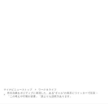
マイナビニューストップ
ワーク＆ライフ
外出自粛をポジティブに表現した、ある“ギャル”の発言にツイッターで注目 -
「この考えや行動が必要」「誰よりも説得力あります」