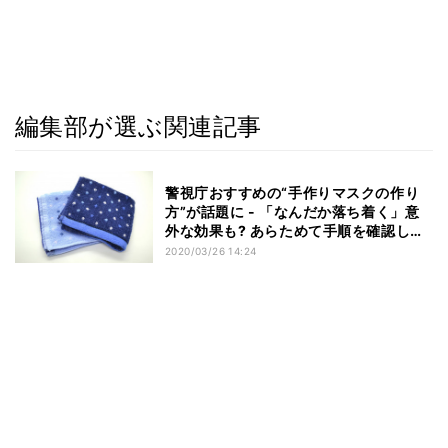
編集部が選ぶ関連記事
警視庁おすすめの“手作りマスクの作り
方”が話題に - 「なんだか落ち着く」意
外な効果も? あらためて手順を確認しよ
う
2020/03/26 14:24