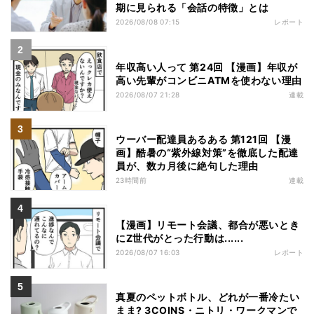
期に見られる「会話の特徴」とは
2026/08/08 07:15
レポート
年収高い人って 第24回 【漫画】年収が
高い先輩がコンビニATMを使わない理由
2026/08/07 21:28
連載
ウーバー配達員あるある 第121回 【漫
画】酷暑の“紫外線対策”を徹底した配達
員が、数カ月後に絶句した理由
23時間前
連載
【漫画】リモート会議、都合が悪いとき
にZ世代がとった行動は......
2026/08/07 16:03
レポート
真夏のペットボトル、どれが一番冷たい
まま? 3COINS・ニトリ・ワークマンで