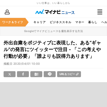
いい仕事は、いい暮らしから
ワーク＆ライフ
キャリア
ビジネススキル
マネー
暮らし
ヘ
Googleでマイナビニュースを優先表示する方法
外出自粛をポジティブに表現した、ある“ギャ
ル”の発言にツイッターで注目 - 「この考えや
行動が必要」「誰よりも説得力あります」
掲載日
2020/04/01 10:00
URLをコピー