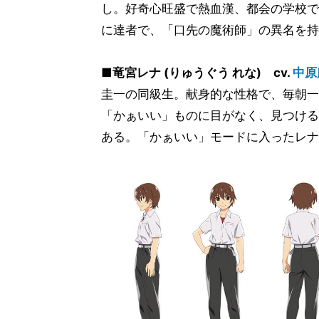
し。好奇心旺盛で熱血漢、都会の学校で
に達者で、「口先の魔術師」の異名を持
■竜宮レナ (りゅうぐう れな) cv.
中原
圭一の同級生。献身的な性格で、毎朝一
「かぁいい」ものに目がなく、見つける
ある。「かぁいい」モードに入ったレナ