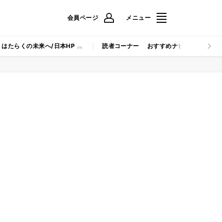
会員ページ
メニュー
はたらくの未来へ/日本HP
読者コーナー
おすすめナビ
マイナビB