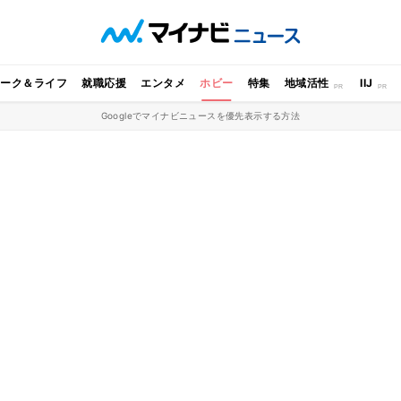
ワーク＆ライフ
就職応援
エンタメ
ホビー
特集
地域活性
IIJ
Googleでマイナビニュースを優先表示する方法