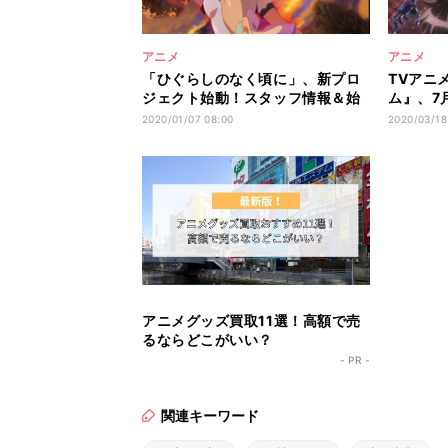
アニメ
アニメ
「ひぐらしのなく頃に」、新プロ
TVアニメ
ジェクト始動！スタッフ情報＆始
ム』、7
動PVを公開
ュアル公
2020/01/07 08:00
2020/03/18
アニメグッズ買取11選！高額で売
るならどこがいい？
- PR -
関連キーワード