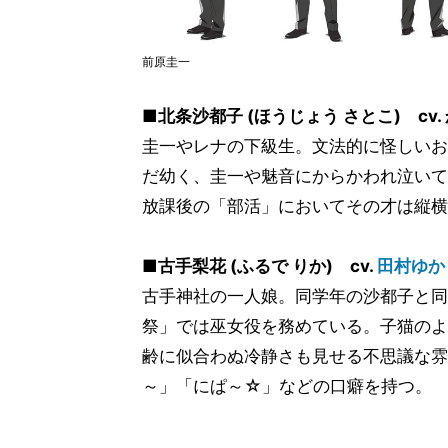
前原圭一
■北条沙都子 (ほうじょう さとこ) cv.
圭一やレナの下級生。文法的に怪しいお
だ幼く、圭一や魅音にからかわれ泣いて
放課後の「部活」においてその才は縦横
■古手梨花 (ふるで りか) cv.
田村ゆか
古手神社の一人娘。同学年の沙都子と同
祭」では巫女役を務めている。子猫のよ
齢に似合わぬ冷静さも見せる不思議な雰
～」「にぱ～☆」などの口癖を持つ。