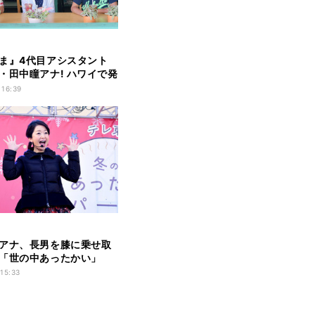
ま』4代目アシスタント
・田中瞳アナ! ハワイで発
 16:39
アナ、長男を膝に乗せ取
「世の中あったかい」
 15:33