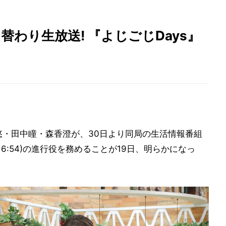
り生放送! 『よじごじDays』
悠・田中瞳・森香澄が、30日より同局の生活情報番組
40～16:54)の進行役を務めることが19日、明らかになっ