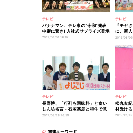
テレビ
テレビ
バナナマン、テレ東の”令和”発表
『モヤさ
中継に驚き! 入社式サプライズ登場
に、新人
表
2019/04/01 16:07
2019/08/05
テレビ
テレビ
長野博、「行列も調味料」と食い
松丸友紀
しん坊名言 - 石塚英彦と和牛で意
材受ける
気投合
2019/12/15
2017/03/28 16:59
関連キーワード