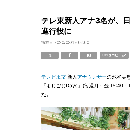
テレ東新人アナ3名が、日替わ
進行役に
掲載日
2020/03/19 06:00
URLをコピー
テレビ東京
新人
アナウンサー
の池谷実
『よじごじDays』(毎週月～金 15:
た。