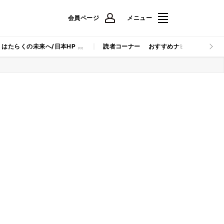
会員ページ
メニュー
はたらくの未来へ/日本HP
読者コーナー
おすすめナビ
マイナビB