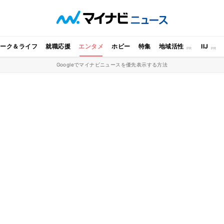
ワーク＆ライフ
就職応援
エンタメ
ホビー
特集
地域活性
IIJ
Googleでマイナビニュースを優先表示する方法