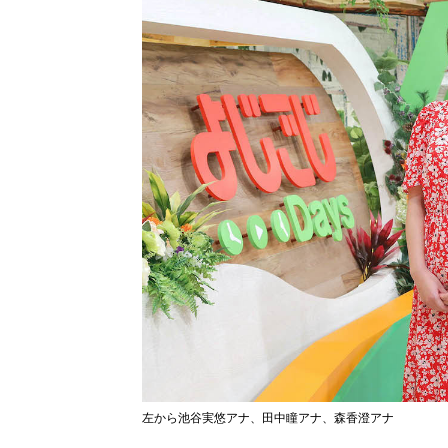
左から池谷実悠アナ、田中瞳アナ、森香澄アナ