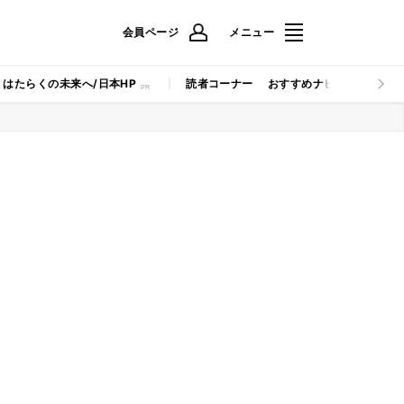
会員ページ
メニュー
はたらくの未来へ/日本HP
読者コーナー
おすすめナビ
マイナビB