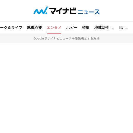
ワーク＆ライフ
就職応援
エンタメ
ホビー
特集
地域活性
IIJ
Googleでマイナビニュースを優先表示する方法