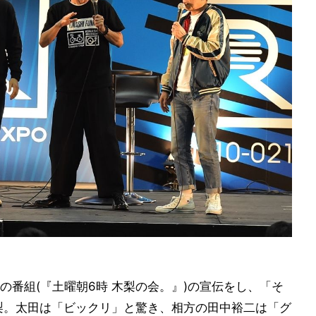
番組(『土曜朝6時 木梨の会。』)の宣伝をし、「そ
梨。太田は「ビックリ」と驚き、相方の田中裕二は「グ