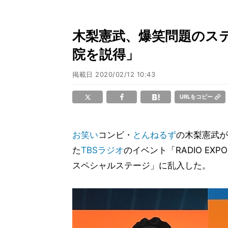
木梨憲武、爆笑問題のステ
院を説得」
掲載日
2020/02/12 10:43
URLをコピー
お笑い
コンビ・
とんねるず
の木梨憲武が
た
TBSラジオ
のイベント「RADIO EXP
スペシャルステージ」に乱入した。