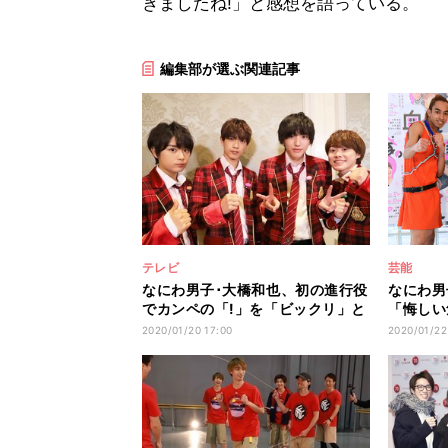
きましたね!」と感想を語っている。
編集部が選ぶ関連記事
テレビ
芸能
なにわ男子･大橋和也、初の進行役
なにわ男子
でカンペの「!」を「ビックリ」と
「悔しい
読む
SixTO
2020/01/20 17:00
2020/01/22