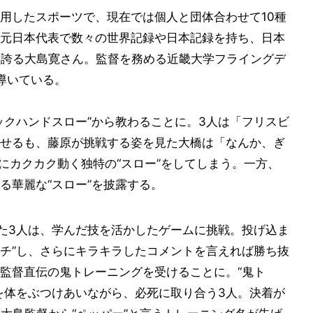
用したスポーツで、現在では個人と団体合わせて10種
元日本代表で数々の世界記録や日本記録を持ち、日本
を誇る大島寛さん。監督を務める近畿大学フライングデ
導いている。
ックハンドスロー”から教わることに。3人は「フリスビ
せるも、藤原が挑戦する姿を見た大橋は「なんか、ぎ
にカクカク動く独特の“スロー”をしてしまう。一方、
る華麗な“スロー”を披露する。
した3人は、学んだ技を活かしたゲームに挑戦。投げ込ま
ッチ”し、さらにキラキラしたコメントを言えれば勝ち抜
監督直伝の鬼トレーニングを受けることに。“鬼ト
を体をぶつけあいながら、必死に取り合う3人。決着が