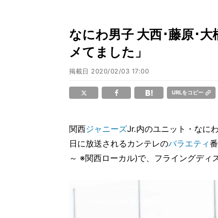
なにわ男子 大西･藤原･
メてました」
掲載日
2020/02/03 17:00
URLをコピー
関西
ジャニーズ
Jr.内のユニット・な
日に放送されるカンテレの
バラエティ
番
～ ※関西ローカル)で、フライングディ