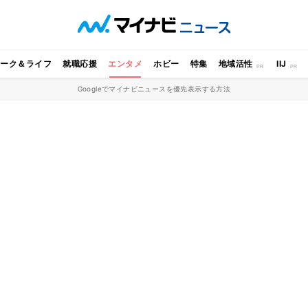
ワーク＆ライフ
就職応援
エンタメ
ホビー
特集
地域活性
IIJ
Googleでマイナビニュースを優先表示する方法