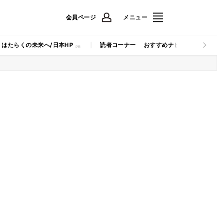
会員ページ
メニュー
はたらくの未来へ/日本HP
読者コーナー
おすすめナビ
マイナビB