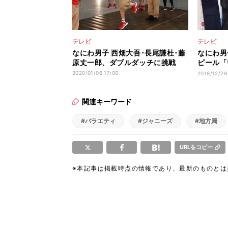
テレビ
テレビ
なにわ男子 西畑大吾･長尾謙杜･藤
なにわ男
原丈一郎、ダブルダッチに挑戦
ピール「
い!」
2020/01/06 17:00
2019/12/29
関連キーワード
#バラエティ
#ジャニーズ
#地方局
URLをコピー
※本記事は掲載時点の情報であり、最新のものと