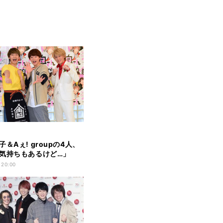
＆Aぇ! groupの4人、
気持ちもあるけど…」
NES・Snow Man祝福
 20:00