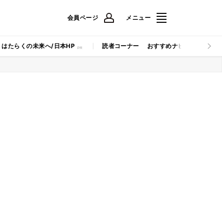
会員ページ
メニュー
はたらくの未来へ/日本HP
読者コーナー
おすすめナビ
マイナビB