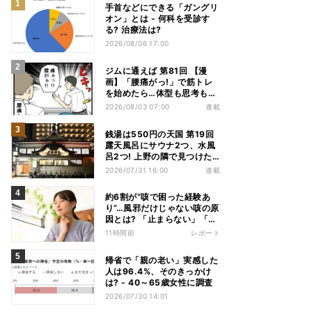
手首などにできる「ガングリ
オン」とは - 何科を受診す
る? 治療法は?
2026/08/06 17:00
ジムに通えば 第81回 【漫
画】「腰痛がっ!」で筋トレ
を始めたら…体型も思考も別
人になっていた
2026/08/03 07:00
連載
銭湯は550円の天国 第19回
露天風呂にサウナ2つ、水風
呂2つ! 上野の隣で見つけた
東京屈指の人気銭湯
2026/07/31 16:00
連載
約6割が“咳で困った経験あ
り”…風邪だけじゃない咳の原
因とは? 「止まらない」「眠
れない」悩みを医師が解説
11時間前
レポート
帰省で「親の老い」実感した
人は96.4%、そのきっかけ
は? - 40～65歳女性に調査
2026/07/30 14:01