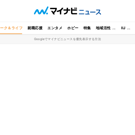
ワーク＆ライフ
就職応援
エンタメ
ホビー
特集
地域活性
IIJ
Googleでマイナビニュースを優先表示する方法