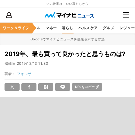
いい仕事は、いい暮らしから
ャリア
ワーク＆ライフ
ビジネススキル
マネー
暮らし
ヘルスケア
グルメ
レジャー
Googleでマイナビニュースを優先表示する方法
2019年、最も買って良かったと思うものは?
掲載日
2019/12/13 11:30
著者：
フォルサ
URLをコピー