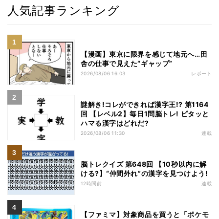
人気記事ランキング
【漫画】東京に限界を感じて地元へ…田
舎の仕事で見えた“ギャップ”
2026/08/06 16:03
レポート
謎解き!コレができれば漢字王!? 第1164
回 【レベル2】毎日1問脳トレ! ピタッと
ハマる漢字はどれだ?
2026/08/06 11:30
連載
脳トレクイズ 第648回 【10秒以内に解
ける?】“仲間外れ”の漢字を見つけよう!
12時間前
連載
【ファミマ】対象商品を買うと「ポケモ