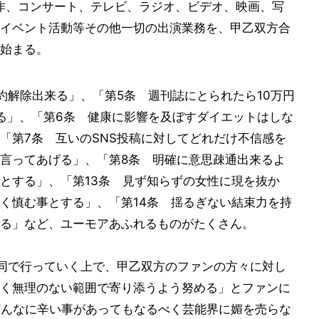
作、コンサート、テレビ、ラジオ、ビデオ、映画、写
イベント活動等その他一切の出演業務を、甲乙双方合
始まる。
約解除出来る」、「第5条 週刊誌にとられたら10万円
る」、「第6条 健康に影響を及ぼすダイエットはしな
「第7条 互いのSNS投稿に対してどれだけ不信感を
言ってあげる」、「第8条 明確に意思疎通出来るよ
とする」、「第13条 見ず知らずの女性に現を抜か
く慎む事とする」、「第14条 揺るぎない結束力を持
る」など、ユーモアあふれるものがたくさん。
同で行っていく上で、甲乙双方のファンの方々に対し
く無理のない範囲で寄り添うよう努める」とファンに
どんなに辛い事があってもなるべく芸能界に媚を売らな