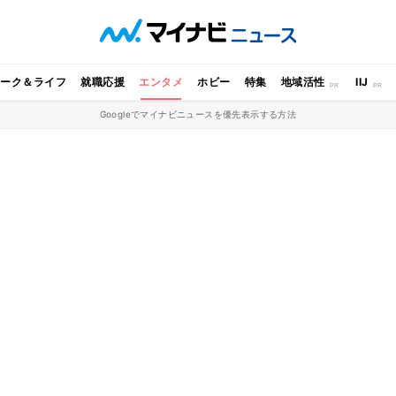
ワーク＆ライフ
就職応援
エンタメ
ホビー
特集
地域活性
IIJ
Googleでマイナビニュースを優先表示する方法