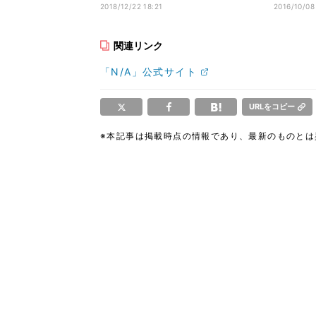
ト”選出に感激
しません
2018/12/22 18:21
2016/10/08
関連リンク
「N/A」公式サイト
URLをコピー
※本記事は掲載時点の情報であり、最新のものと