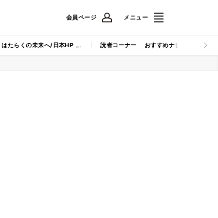
会員ページ
メニュー
はたらくの未来へ/日本HP
読者コーナー
おすすめナビ
マイナビB