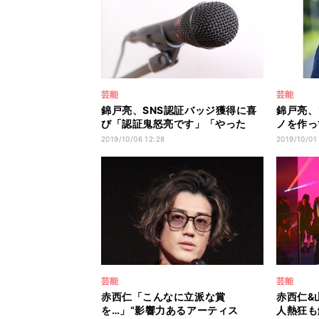
芸能
芸能
錦戸亮、SNS認証バッジ獲得に喜
錦戸亮、
び「認証鬼怒亮です」「やった
ノを作っ
ぜ!」
ツアー決
2019/10/06 12:28
2019/10/01
芸能
芸能
赤西仁「こんなに立派な賞
赤西仁&山
を…」“影響力あるアーティス
人熱狂も