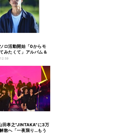
ソロ活動開始「0からモ
てみたくて」アルバム＆
定
 12:59
田孝之"JINTAKA"に3万
解散へ「一夜限り…もう