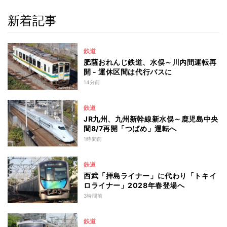
新着記事
鉄道
肥薩おれんじ鉄道、水俣～川内間運転再
開 - 運休区間は代行バスに
14分前
鉄道
JR九州、九州新幹線新水俣～鹿児島中央
間8/7再開「つばめ」運転へ
1時間前
鉄道
西武「拝島ライナー」に代わり「トキイ
ロライナー」2028年春登場へ
3時間前
鉄道