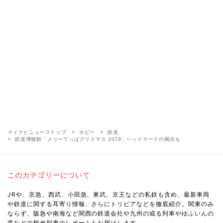
マイナビニューストップ
ホビー
鉄道
鉄道博物館「メリーてっぱクリスマス 2019」ヘッドマークの掲出も
このカテゴリーについて
JRや、京急、西武、小田急、東武、京王などの私鉄も含め、最新車両
や鉄道に関する耳寄り情報、さらにトリビアなどを徹底紹介。関東のみ
ならず、阪急や南海など関西の鉄道会社や九州の或る列車やゆふいんの
森などの観光列車のレポートもお届けします。