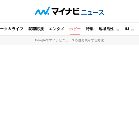
ワーク＆ライフ
就職応援
エンタメ
ホビー
特集
地域活性
IIJ
Googleでマイナビニュースを優先表示する方法