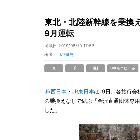
東北・北陸新幹線を乗換
9月運転
掲載日
2019/06/19 17:53
著者：
木下健児
URLをコピー
JR西日本
・
JR東日本
は19日、各旅行会
の乗換えなしで結ぶ「金沢直通団体専用
した。