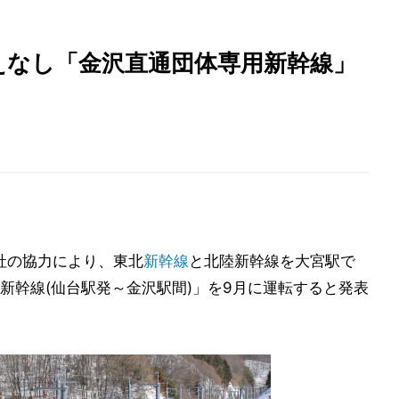
えなし「金沢直通団体専用新幹線」
社の協力により、東北
新幹線
と北陸新幹線を大宮駅で
新幹線(仙台駅発～金沢駅間)」を9月に運転すると発表