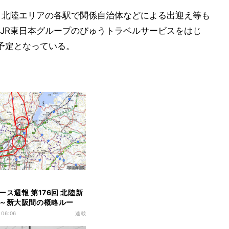
、北陸エリアの各駅で関係自治体などによる出迎え等も
JR東日本グループのびゅうトラベルサービスをはじ
予定となっている。
ース週報 第176回 北陸新
～新大阪間の概略ルー
・運輸機構が公表
 06:06
連載