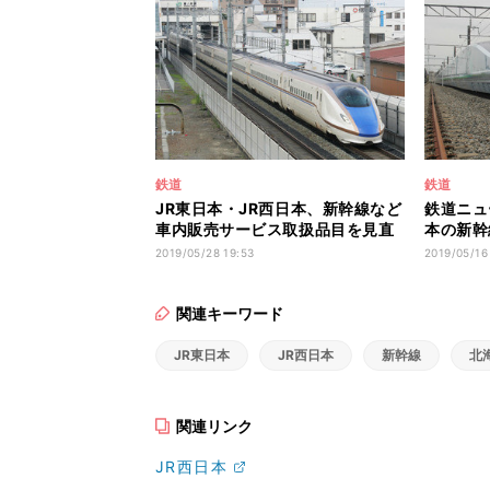
鉄道
鉄道
JR東日本・JR西日本、新幹線など
鉄道ニュー
車内販売サービス取扱品目を見直
本の新幹
し
320k
2019/05/28 19:53
2019/05/16
関連キーワード
JR東日本
JR西日本
新幹線
北
関連リンク
JR西日本