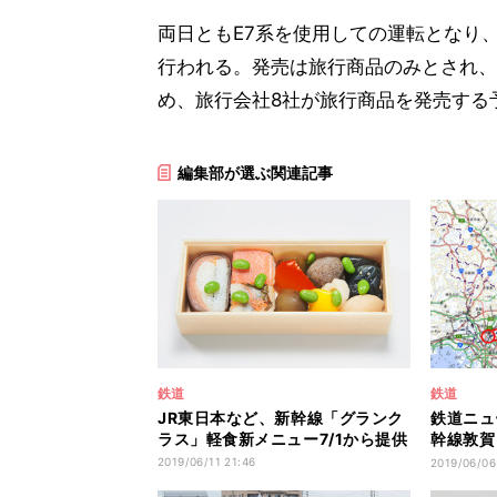
両日ともE7系を使用しての運転となり
行われる。発売は旅行商品のみとされ、
め、旅行会社8社が旅行商品を発売する
編集部が選ぶ関連記事
鉄道
鉄道
JR東日本など、新幹線「グランク
鉄道ニュ
ラス」軽食新メニュー7/1から提供
幹線敦賀
ト、鉄道
2019/06/11 21:46
2019/06/06