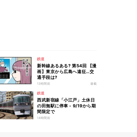
鉄道
新幹線あるある? 第54回 【漫
画】東京から広島へ遠征…交
通手段は?
13時間前
連載
鉄道
西武新宿線「小江戸」土休日
の田無駅に停車 - 9/19から期
間限定で
14時間前