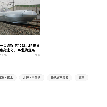
ス週報 第173回 JR東日
線高速化、JR北海道も
m/h化の費用を自社負担へ
 11:00
連載
海道・東北
北陸・甲信越
鉄軌道事業者
電車