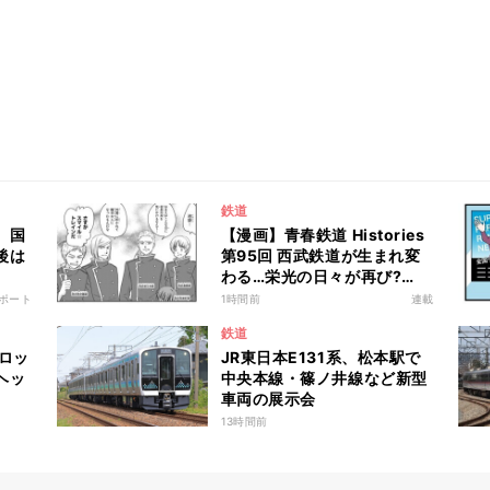
鉄道
、国
【漫画】青春鉄道 Histories
後は
第95回 西武鉄道が生まれ変
わる…栄光の日々が再び?
「サーベラスの撤退」
ポート
1時間前
連載
鉄道
ロッ
JR東日本E131系、松本駅で
ヘッ
中央本線・篠ノ井線など新型
車両の展示会
13時間前