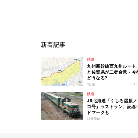
新着記事
鉄道
九州新幹線西九州ルート
と佐賀県が二者合意 - 今
どうなる?
3分前
レ
鉄道
JR北海道「くしろ湿原ノ
コ号」ラストラン、記念
ドマークも
13時間前