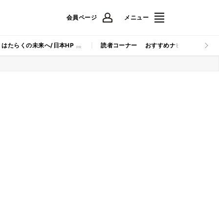
会員ページ
メニュー
はたらくの未来へ/日本HP
読者コーナー
おすすめナビ
マイナビB