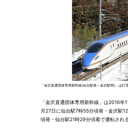
「金沢直通団体専用新幹線(仙台駅発～金沢駅間)」はE7
「金沢直通団体専用新幹線」は2016年
月27日に仙台駅7時55分頃発・金沢駅1
頃発・仙台駅21時29分頃着で運転され