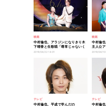
映画
映画
中村倫也、アラジンになりきり木
中村倫也
下晴香と生歌唱「尋常じゃないく
主人公ア
らい汗を…」
立った」
2019/04/22 14:01
2019/04/10
テレビ
テレビ
中村倫也、平成で学んだの
中村倫也