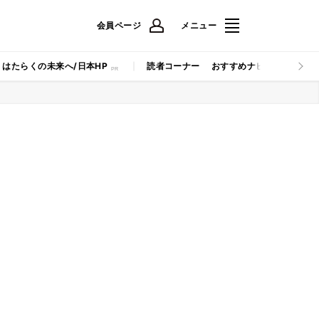
会員ページ
メニュー
はたらくの未来へ/日本HP
読者コーナー
おすすめナビ
マイナビB