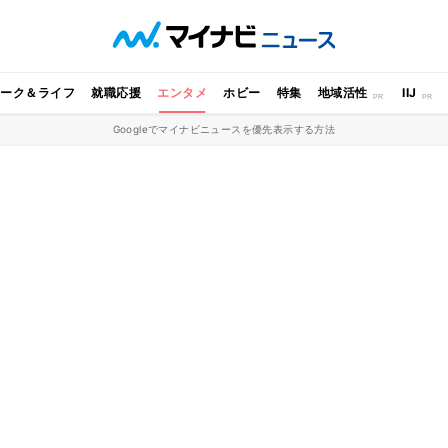
ワーク＆ライフ
就職応援
エンタメ
ホビー
特集
地域活性
IIJ
Googleでマイナビニュースを優先表示する方法