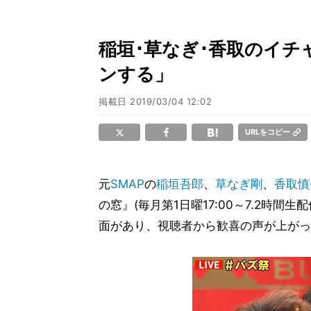
稲垣･草なぎ･香取のイ
ンする」
掲載日
2019/03/04 12:02
URLをコピー
元
SMAP
の
稲垣吾郎
、
草なぎ剛
、
香取慎
の窓』(毎月第1日曜17:00～7.2時
面があり、視聴者から歓喜の声が上がっ