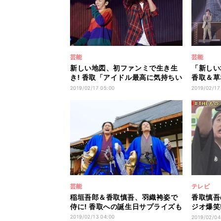
芸能
芸能
新しい地図、初ファンミで生き生
「新し
き! 香取「アイドル最高に気持ちい
香取＆草
い」
ために…
2019/02/17 05:00
2019/02/17
芸能
テレビ
稲垣吾郎＆香取慎吾、羽織袴姿で
香取慎吾
侍に! 香取への誕生日サプライズも
ジオ爆笑
崎に
2019/02/13 04:00
2019/02/04