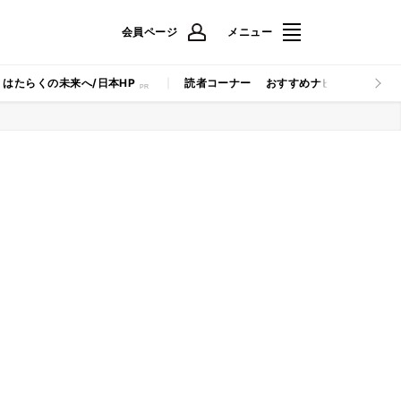
会員ページ
メニュー
はたらくの未来へ/日本HP
読者コーナー
おすすめナビ
マイナビB