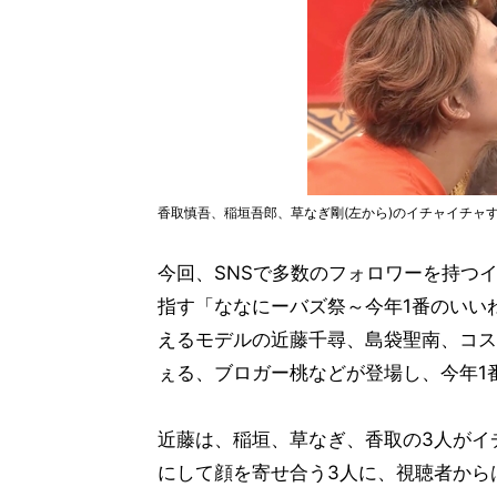
香取慎吾、稲垣吾郎、草なぎ剛(左から)のイチャイチャ
今回、SNSで多数のフォロワーを持つイ
指す「ななにーバズ祭～今年1番のいい
えるモデルの近藤千尋、島袋聖南、コス
ぇる、ブロガー桃などが登場し、今年1番
近藤は、稲垣、草なぎ、香取の3人がイ
にして顔を寄せ合う3人に、視聴者から