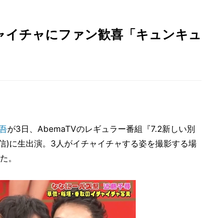
チャイチャにファン歓喜「キュンキュ
吾
が3日、AbemaTVのレギュラー番組『7.2新しい別
間生配信)に生出演。3人がイチャイチャする姿を撮影する場
た。