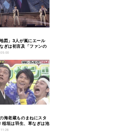
い地図」3人が嵐にエール
なぎは初言及「ファンの
」
 05:00
の海老蔵ものまねにスタ
! 稲垣は羽生、草なぎは池
 11:26