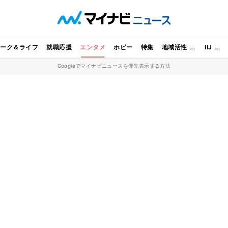
ワーク＆ライフ
就職応援
エンタメ
ホビー
特集
地域活性
IIJ
Googleでマイナビニュースを優先表示する方法