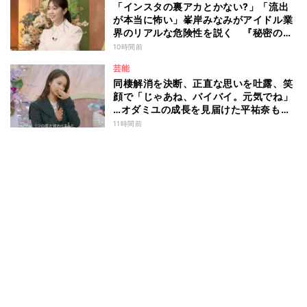
「インスタの裏アカとかない?」「流出
が本当に怖い」峯岸みなみがアイドル業
界のリアルな危険性を説く 『秘密のマ
マ園』特別編
10時間前
芸能
同棲解消を決断、正直な思いを吐露、笑
顔で「じゃあね、バイバイ。元気でね」
…オダミユの成長を見届けた平祐奈も思
わず涙 『ガールオアレディ3』
11時間前