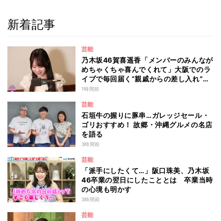
新着記事
芸能
乃木坂46賀喜遥香「メンバーのみんなが
めちゃくちゃ喜んでくれて」大阪でのラ
イブで毎回届く“親戚からの差し入れ”と
は？
1時間前
芸能
石垣牛の握りに豚串…ガレッジセール・
ゴリおすすめ！ 故郷・沖縄グルメの名店
を語る
3時間前
芸能
「派手にしたくて…」阪口珠美、乃木坂
46卒業の翌日にしたこととは 卒業当時
の心境も明かす
3時間前
芸能