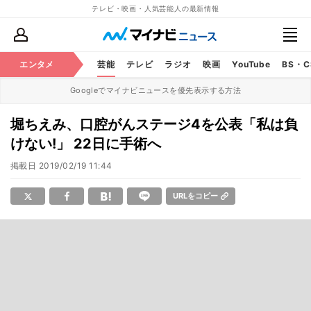
テレビ・映画・人気芸能人の最新情報
エンタメ
芸能
テレビ
ラジオ
映画
YouTube
BS・
Googleでマイナビニュースを優先表示する方法
堀ちえみ、口腔がんステージ4を公表「私は負
けない!」 22日に手術へ
掲載日
2019/02/19 11:44
URLをコピー