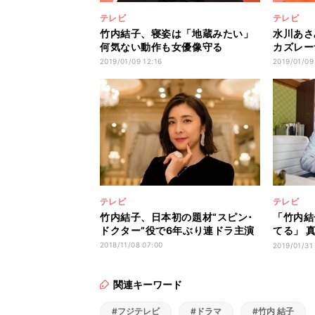
テレビ
テレビ
竹内結子、寝姿は「地蔵みたい」
水川あさ
何気ない動作も女優像守る
カズレー
2019/01/09 12:16
2019/01/09
テレビ
テレビ
竹内結子、日本初の題材“スピン･
「竹内結
ドクター”役で6年ぶり連ドラ主演
てる」 
演
2018/11/08 07:00
2019/01/31
関連キーワード
#フジテレビ
#ドラマ
#竹内 結子