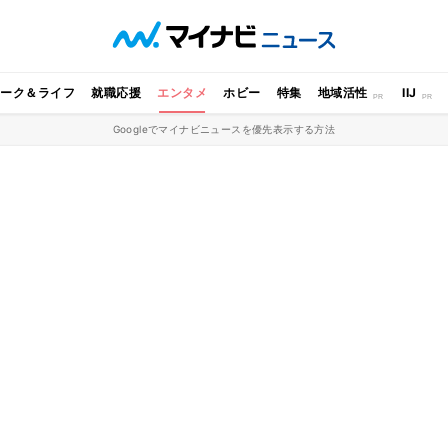
ワーク＆ライフ
就職応援
エンタメ
ホビー
特集
地域活性
IIJ
Googleでマイナビニュースを優先表示する方法