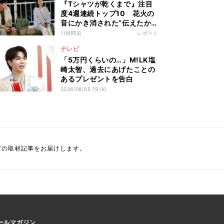
『Tシャツが乾くまで』注目
度4週連続トップ10 花火の
音にかき消された“伝えたか
った言葉”
11時間前
レポート
テレビ
「5万円くらいの…」M!LK塩
崎太智、過去にあげたことの
あるプレゼントを告白
2026/08/05 19:00
どの取材記事をお届けします。
ールマガジン