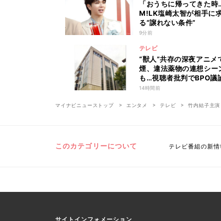
「おうちに帰ってきた時
M!LK塩崎太智が相手に
る“譲れない条件”
9分前
テレビ
“獣人”共存の深夜アニメ
煙、違法薬物の連想シー
も…視聴者批判でBPO議
「紛らわしいことは放送
14時間前
いほうが」
マイナビニューストップ
エンタメ
テレビ
竹内結子主演
このカテゴリーについて
テレビ番組の新情
サイトインフォメーション