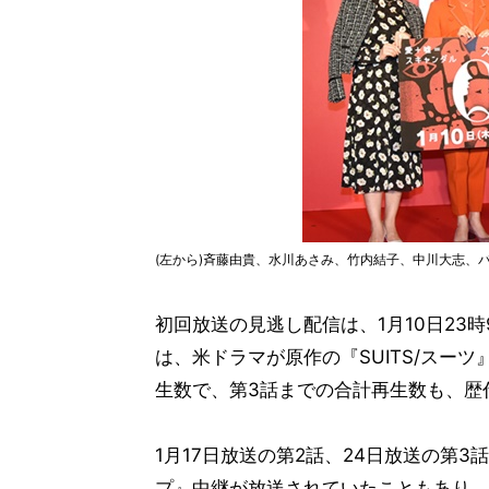
(左から)斉藤由貴、水川あさみ、竹内結子、中川大志、
初回放送の見逃し配信は、1月10日23時
は、米ドラマが原作の『SUITS/スー
生数で、第3話までの合計再生数も、歴
1月17日放送の第2話、24日放送の第
プ』中継が放送されていたこともあり、