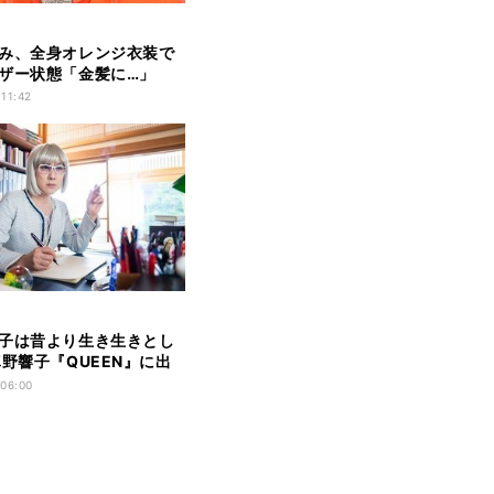
み、全身オレンジ衣装で
ザー状態「金髪に…」
 11:42
子は昔より生き生きとし
真野響子『QUEEN』に出
 06:00