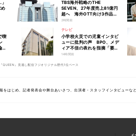
…」
TBS海外戦略のTHE
求め
SEVEN、27年度売上81億円
超へ 海外OTT向け3作品が
完成・納品予定
2時間前
テレビ
で喫
小学校火災での児童インタビ
ン
ューに批判の声 BPO、メデ
論
ィア不信の表れを指摘「萎縮
しな
しすぎない視点が大事」
14時間前
『QUEEN』見逃し配信フジオリジナル歴代1位ペース
報をはじめ、記者発表会や舞台あいさつ、出演者・スタッフインタビューな
メ