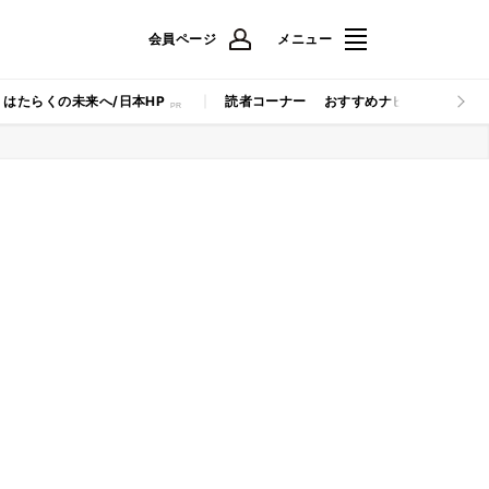
会員ページ
メニュー
はたらくの未来へ/日本HP
読者コーナー
おすすめナビ
マイナビB