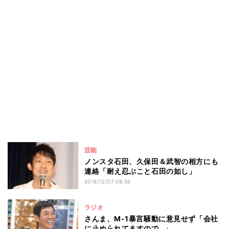
芸能
ノンスタ石田、久保田＆武智の相方にも
連絡「耐え忍ぶこと石田の如し」
2018/12/07 08:56
ラジオ
さんま、M-1暴言騒動に意見せず「会社
に止められてますので…」