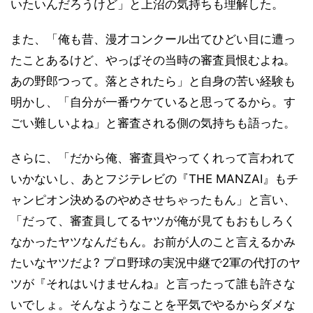
いたいんだろうけど」と上沼の気持ちも理解した。
また、「俺も昔、漫才コンクール出てひどい目に遭っ
たことあるけど、やっぱその当時の審査員恨むよね。
あの野郎つって。落とされたら」と自身の苦い経験も
明かし、「自分が一番ウケていると思ってるから。す
ごい難しいよね」と審査される側の気持ちも語った。
さらに、「だから俺、審査員やってくれって言われて
いかないし、あとフジテレビの『THE MANZAI』もチ
ャンピオン決めるのやめさせちゃったもん」と言い、
「だって、審査員してるヤツが俺が見てもおもしろく
なかったヤツなんだもん。お前が人のこと言えるかみ
たいなヤツだよ? プロ野球の実況中継で2軍の代打のヤ
ツが『それはいけませんね』と言ったって誰も許さな
いでしょ。そんなようなことを平気でやるからダメな