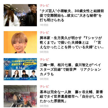
かったのか
テレビ
“クズ芸人”小堀敏夫、30歳女性と結婚前
提で交際開始も…彼女に“大きな秘密”を
打ち明けられる
1時間前
テレビ
脚本家・生方美久が明かす『Tシャツが
乾くまで』で描いた夫婦像とは 「“言
えなかったことを持っている夫婦”とい
うのは面白いかも」
5時間前
テレビ
三嶋一輝、相川七瀬、森川智之が“ベイ
スターズ目線”で副音声 リアクション
カメラも
5時間前
テレビ
基本は完全な一人旅 藤ヶ谷太輔、新番
組でタイ世界遺産都市へ「自分がしてみ
たかった雰囲気」
5時間前