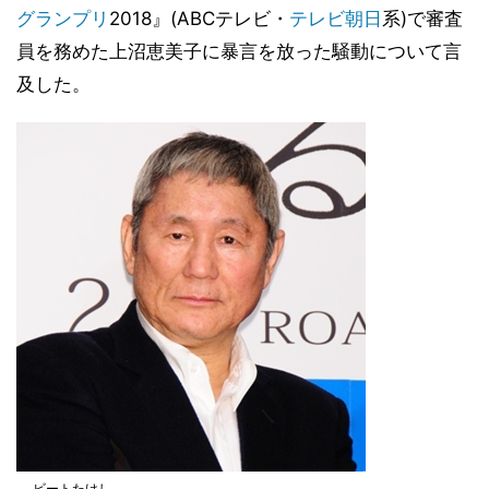
グランプリ
2018』(ABCテレビ・
テレビ朝日
系)で審査
員を務めた上沼恵美子に暴言を放った騒動について言
及した。
ビートたけし