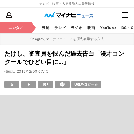
テレビ・映画・人気芸能人の最新情報
エンタメ
芸能
テレビ
ラジオ
映画
YouTube
BS・
Googleでマイナビニュースを優先表示する方法
たけし、審査員を恨んだ過去告白「漫才コン
クールでひどい目に…」
掲載日
2018/12/09 07:15
URLをコピー