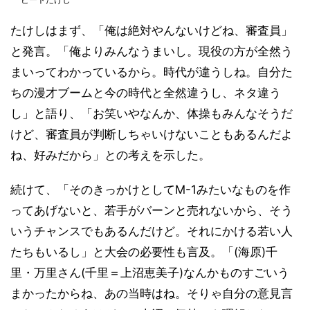
たけしはまず、「俺は絶対やんないけどね、審査員」
と発言。「俺よりみんなうまいし。現役の方が全然う
まいってわかっているから。時代が違うしね。自分た
ちの漫才ブームと今の時代と全然違うし、ネタ違う
し」と語り、「お笑いやなんか、体操もみんなそうだ
けど、審査員が判断しちゃいけないこともあるんだよ
ね、好みだから」との考えを示した。
続けて、「そのきっかけとしてM-1みたいなものを作
ってあげないと、若手がバーンと売れないから、そう
いうチャンスでもあるんだけど。それにかける若い人
たちもいるし」と大会の必要性も言及。「(海原)千
里・万里さん(千里＝上沼恵美子)なんかものすごいう
まかったからね、あの当時はね。そりゃ自分の意見言