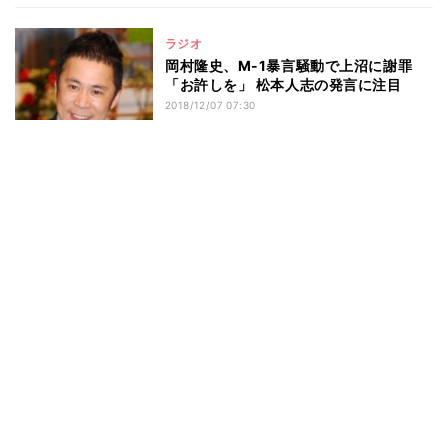
ラジオ
岡村隆史、M-1暴言騒動で上沼に謝罪
「お許しを」 松本人志の発言に注目
2018/12/07 07:30