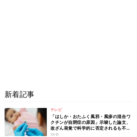
新着記事
テレビ
「はしか・おたふく風邪・風疹の混合ワ
クチンが自閉症の原因」示唆した論文、
改ざん発覚で科学的に否定されるも不安
消えず…科学者たちの反証はなぜ届かな
3分前