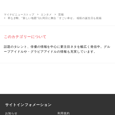
マイナビニューストップ
エンタメ
芸能
草なぎ剛、“新しい地図”3人同日に舞台「すごい幸せ」 稲垣の誕生日も祝福
このカテゴリーについて
話題のタレント、俳優の情報を中心に要注目ネタを幅広く発信中。グル
ープアイドルや・グラビアアイドルの情報も充実しています。
サイトインフォメーション
お知らせ
利用規約