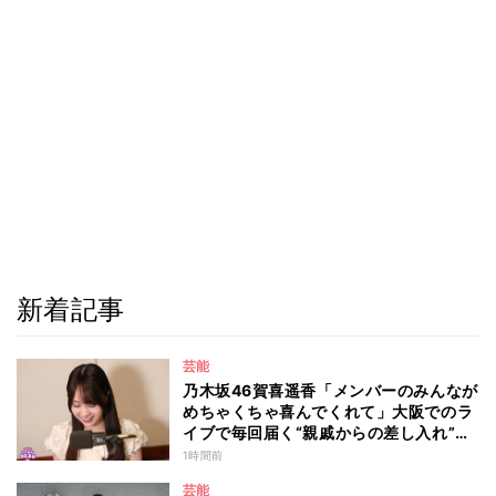
新着記事
芸能
乃木坂46賀喜遥香「メンバーのみんなが
めちゃくちゃ喜んでくれて」大阪でのラ
イブで毎回届く“親戚からの差し入れ”と
は？
1時間前
芸能