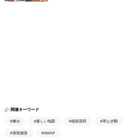
関連キーワード
#舞台
#新しい地図
#稲垣吾郎
#草なぎ剛
#香取慎吾
#SMAP