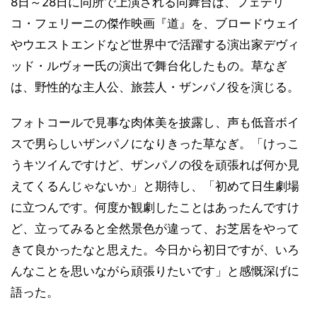
8日～28日に同所で上演される同舞台は、フェデリ
コ・フェリーニの傑作映画『道』を、ブロードウェイ
やウエストエンドなど世界中で活躍する演出家デヴィ
ッド・ルヴォー氏の演出で舞台化したもの。草なぎ
は、野性的な主人公、旅芸人・ザンパノ役を演じる。
フォトコールで見事な肉体美を披露し、声も低音ボイ
スで男らしいザンパノになりきった草なぎ。「けっこ
うキツイんですけど、ザンパノの役を頑張れば何か見
えてくるんじゃないか」と期待し、「初めて日生劇場
に立つんです。何度か観劇したことはあったんですけ
ど、立ってみると全然景色が違って、お芝居をやって
きて良かったなと思えた。今日から初日ですが、いろ
んなことを思いながら頑張りたいです」と感慨深げに
語った。