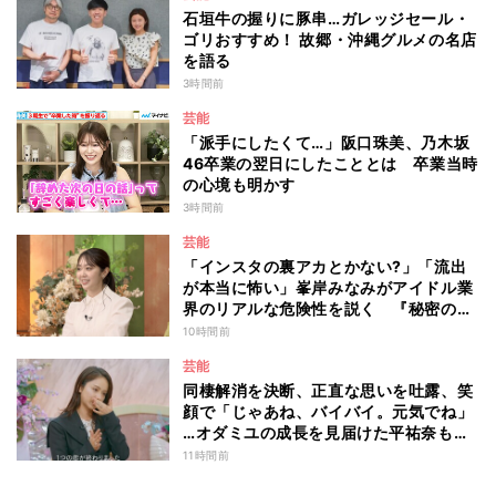
石垣牛の握りに豚串…ガレッジセール・
ゴリおすすめ！ 故郷・沖縄グルメの名店
を語る
3時間前
芸能
「派手にしたくて…」阪口珠美、乃木坂
46卒業の翌日にしたこととは 卒業当時
の心境も明かす
3時間前
芸能
「インスタの裏アカとかない?」「流出
が本当に怖い」峯岸みなみがアイドル業
界のリアルな危険性を説く 『秘密のマ
マ園』特別編
10時間前
芸能
同棲解消を決断、正直な思いを吐露、笑
顔で「じゃあね、バイバイ。元気でね」
…オダミユの成長を見届けた平祐奈も思
わず涙 『ガールオアレディ3』
11時間前