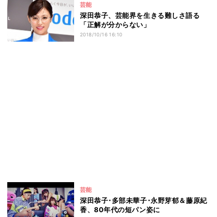
芸能
深田恭子、芸能界を生きる難しさ語る
「正解が分からない」
2018/10/16 16:10
芸能
深田恭子･多部未華子･永野芽郁＆藤原紀
香、80年代の短パン姿に