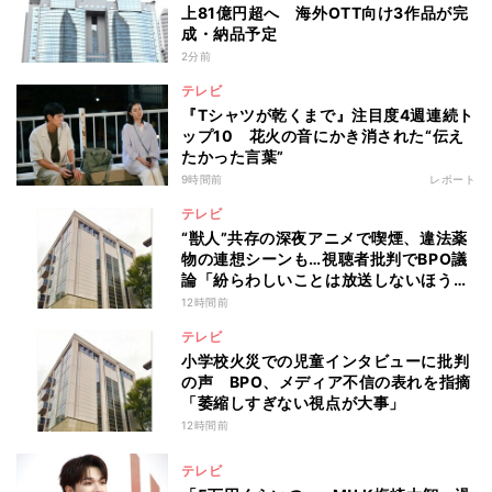
上81億円超へ 海外OTT向け3作品が完
成・納品予定
2分前
テレビ
『Tシャツが乾くまで』注目度4週連続ト
ップ10 花火の音にかき消された“伝え
たかった言葉”
9時間前
レポート
テレビ
“獣人”共存の深夜アニメで喫煙、違法薬
物の連想シーンも…視聴者批判でBPO議
論「紛らわしいことは放送しないほう
が」
12時間前
テレビ
小学校火災での児童インタビューに批判
の声 BPO、メディア不信の表れを指摘
「萎縮しすぎない視点が大事」
12時間前
テレビ