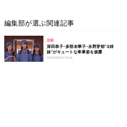
編集部が選ぶ関連記事
芸能
深田恭子･多部未華子･永野芽郁“3姉
妹”がキュートな車掌姿を披露
2018/09/20 12:04