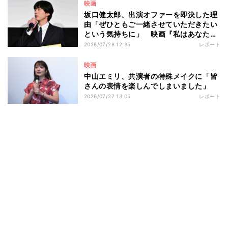
映画
坂口健太郎、出演オファーを即決した理
由「ぜひともご一緒させていただきたい
という気持ちに」 映画『私はあなたを
知らない、』完成披露舞台挨拶
2026/07/28 12:35
レポート
映画
中山エミリ、共演者の特殊メイクに「皆
さんの表情を楽しんでしまいました」
2026/07/27 13:05
レポート