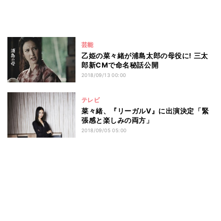
芸能
乙姫の菜々緒が浦島太郎の母役に! 三太
郎新CMで命名秘話公開
2018/09/13 00:00
テレビ
菜々緒、『リーガルV』に出演決定「緊
張感と楽しみの両方」
2018/09/05 05:00