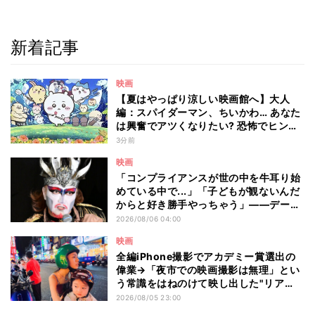
新着記事
映画
【夏はやっぱり涼しい映画館へ】大人
編：スパイダーマン、ちいかわ… あなた
は興奮でアツくなりたい? 恐怖でヒンヤ
リしたい? - 編集部が注目する最新映画5
3分前
選
映画
「コンプライアンスが世の中を牛耳り始
めている中で...」「子どもが観ないんだ
からと好き勝手やっちゃう」――デーモ
ン閣下が語る映画『レディ・オア・ノッ
2026/08/06 04:00
ト2』の"狂気"とは?
映画
全編iPhone撮影でアカデミー賞選出の
偉業→「夜市での映画撮影は無理」とい
う常識をはねのけて映し出した"リア
ル"とは――ツォウ監督が語る映画『左
2026/08/05 23:00
利き少女』の舞台裏