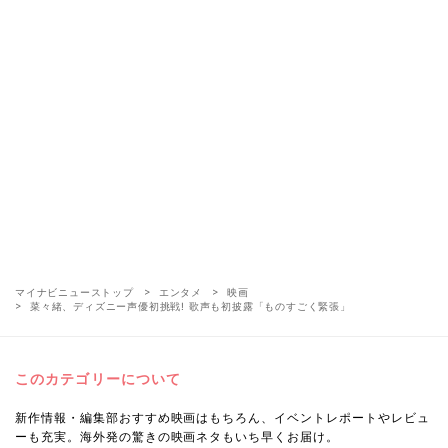
マイナビニューストップ
エンタメ
映画
菜々緒、ディズニー声優初挑戦! 歌声も初披露「ものすごく緊張」
このカテゴリーについて
新作情報・編集部おすすめ映画はもちろん、イベントレポートやレビュ
ーも充実。海外発の驚きの映画ネタもいち早くお届け。