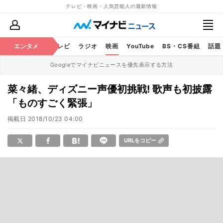
テレビ・映画・人気芸能人の最新情報
エンタメ
芸能
テレビ
ラジオ
映画
YouTube
BS・CS番組
話題
Googleでマイナビニュースを優先表示する方法
菜々緒、ディズニー声優初挑戦! 歌声も初披露
「ものすごく緊張」
掲載日
2018/10/23 04:00
URLをコピー