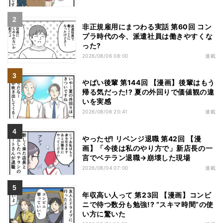
非正規雇用にまつわる実話 第60回 コン
プラ時代の今、派遣社員は働きやすくな
った?
2026/08/06 08:00
連載
やばい後輩 第144回 【漫画】後輩はもう
帰る気だった!? 夏の外回りで価値観の違
いを実感
2026/08/06 20:41
連載
やったぜ! リベンジ退職 第42回 【漫
画】「今後は私のやり方で」新店長の一
言でベテラン退職→崩壊した現場
2026/08/04 07:00
連載
年収高い人って 第23回 【漫画】コンビ
ニで待つ数分も勉強!? “スキマ時間”の使
い方に驚いた