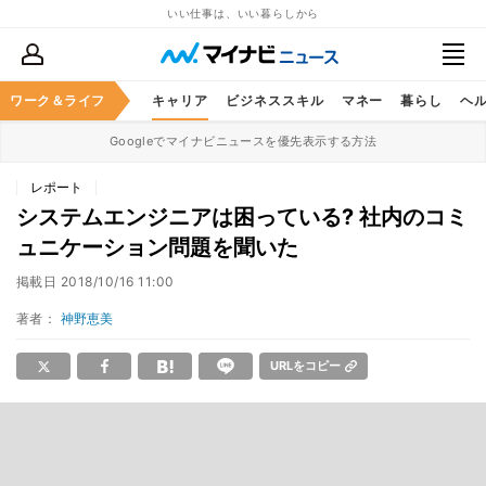
いい仕事は、いい暮らしから
ワーク＆ライフ
キャリア
ビジネススキル
マネー
暮らし
ヘ
Googleでマイナビニュースを優先表示する方法
レポート
システムエンジニアは困っている? 社内のコミ
ュニケーション問題を聞いた
掲載日
2018/10/16 11:00
著者：
神野恵美
URLをコピー