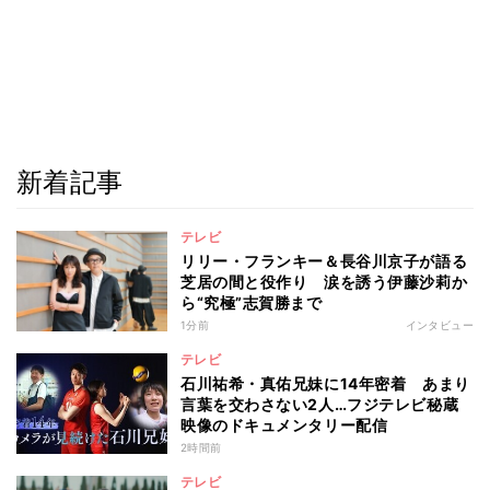
新着記事
テレビ
リリー・フランキー＆長谷川京子が語る
芝居の間と役作り 涙を誘う伊藤沙莉か
ら“究極”志賀勝まで
1分前
インタビュー
テレビ
石川祐希・真佑兄妹に14年密着 あまり
言葉を交わさない2人…フジテレビ秘蔵
映像のドキュメンタリー配信
2時間前
テレビ