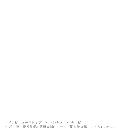
マイナビニューストップ
エンタメ
テレビ
櫻井翔、現役復帰の高橋大輔にエール「嵐を巻き起こしてもらいたい」