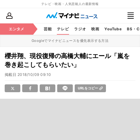
テレビ・映画・人気芸能人の最新情報
エンタメ
芸能
テレビ
ラジオ
映画
YouTube
BS・
Googleでマイナビニュースを優先表示する方法
櫻井翔、現役復帰の高橋大輔にエール「嵐を
巻き起こしてもらいたい」
掲載日
2018/10/09 09:10
URLをコピー