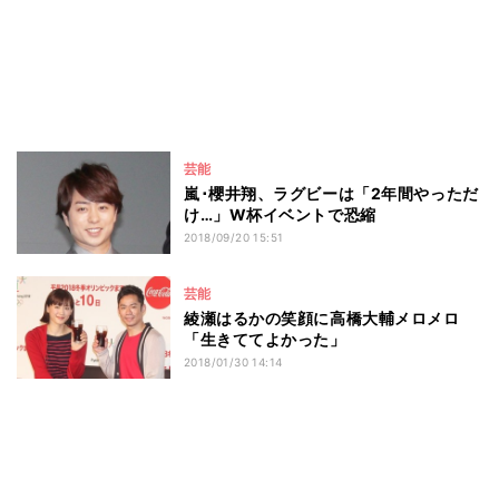
芸能
嵐･櫻井翔、ラグビーは「2年間やっただ
け…」W杯イベントで恐縮
2018/09/20 15:51
芸能
綾瀬はるかの笑顔に高橋大輔メロメロ
「生きててよかった」
2018/01/30 14:14