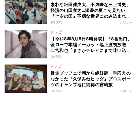
素朴な細田佳央太、不気味な三上博史、
怪演の山田孝之…猛暑の夏こそ見たい
『七夕の国』不穏な世界にのみ込まれる
超常ミステリー
2時間前
レビュー
テレビ
【令和8年8月8日8時発表】『8番出口』
金ローで本編ノーカット地上波初放送
二宮和也「まさかテレビにまで迷い込ん
でしまうとは」
2時間前
テレビ
暴走ブッフェで朝から絶好調 手応えの
なかった『久保みねヒャダ』プロスポー
ツのキャンプ地に納得の宮崎旅
3時間前
レポート