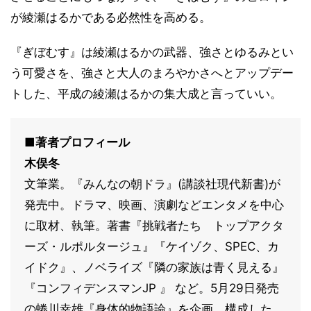
が綾瀬はるかである必然性を高める。
『ぎぼむす』は綾瀬はるかの武器、強さとゆるみとい
う可愛さを、強さと大人のまろやかさへとアップデー
トした、平成の綾瀬はるかの集大成と言っていい。
■著者プロフィール
木俣冬
文筆業。『みんなの朝ドラ』(講談社現代新書)が
発売中。ドラマ、映画、演劇などエンタメを中心
に取材、執筆。著書『挑戦者たち トップアクタ
ーズ・ルポルタージュ』『ケイゾク、SPEC、カ
イドク』、ノベライズ『隣の家族は青く見える』
『コンフィデンスマンJP 』 など。5月29日発売
の蜷川幸雄『身体的物語論』を企画、構成した。