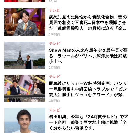
演
5分前
テレビ
病死に見えた男性から青酸化合物、妻の
周囲で相次ぐ不審死…日本中を震撼させ
た「連続青酸殺人」の真相に迫る『金曜
ミステリークラブ!!!』
2時間前
テレビ
Snow Manの未来を最年少＆最年長が語
る ラウールがパリへ、深澤辰哉は武蔵
小山へ
2時間前
テレビ
閉幕後にサッカーW杯特別企画、パンサ
ー尾形興奮も中継回線トラブルで「ピン
芸人に勝手にツッコむアワード」が緊急
開幕『脱力タイムズ』
3時間前
テレビ
岩田剛典、今年も『24時間テレビ』でア
ート企画 能登で巨大地上絵に挑戦「全
く分からない領域です」