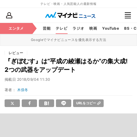
テレビ・映画・人気芸能人の最新情報
エンタメ
芸能
テレビ
ラジオ
映画
YouTube
BS・
Googleでマイナビニュースを優先表示する方法
レビュー
『ぎぼむす』は“平成の綾瀬はるか”の集大成!
2つの武器をアップデート
掲載日
2018/09/04 11:30
著者：
木俣冬
URLをコピー