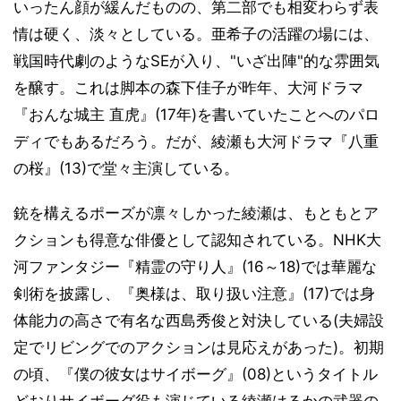
いったん顔が緩んだものの、第二部でも相変わらず表
情は硬く、淡々としている。亜希子の活躍の場には、
戦国時代劇のようなSEが入り、"いざ出陣"的な雰囲気
を醸す。これは脚本の森下佳子が昨年、大河ドラマ
『おんな城主 直虎』(17年)を書いていたことへのパロ
ディでもあるだろう。だが、綾瀬も大河ドラマ『八重
の桜』(13)で堂々主演している。
銃を構えるポーズが凛々しかった綾瀬は、もともとア
クションも得意な俳優として認知されている。NHK大
河ファンタジー『精霊の守り人』(16～18)では華麗な
剣術を披露し、『奥様は、取り扱い注意』(17)では身
体能力の高さで有名な西島秀俊と対決している(夫婦設
定でリビングでのアクションは見応えがあった)。初期
の頃、『僕の彼女はサイボーグ』(08)というタイトル