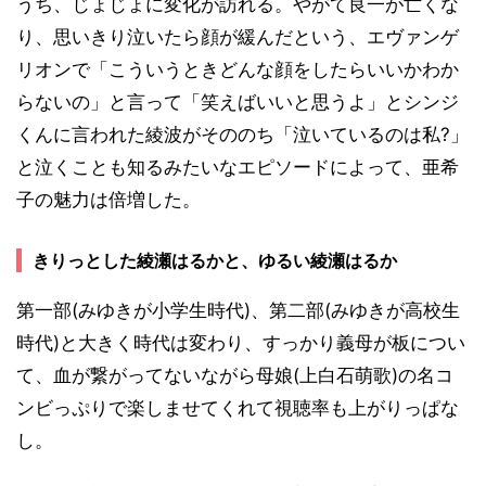
うち、じょじょに変化が訪れる。やがて良一が亡くな
り、思いきり泣いたら顔が緩んだという、エヴァンゲ
リオンで「こういうときどんな顔をしたらいいかわか
らないの」と言って「笑えばいいと思うよ」とシンジ
くんに言われた綾波がそののち「泣いているのは私?」
と泣くことも知るみたいなエピソードによって、亜希
子の魅力は倍増した。
きりっとした綾瀬はるかと、ゆるい綾瀬はるか
第一部(みゆきが小学生時代)、第二部(みゆきが高校生
時代)と大きく時代は変わり、すっかり義母が板につい
て、血が繋がってないながら母娘(上白石萌歌)の名コ
ンビっぷりで楽しませてくれて視聴率も上がりっぱな
し。