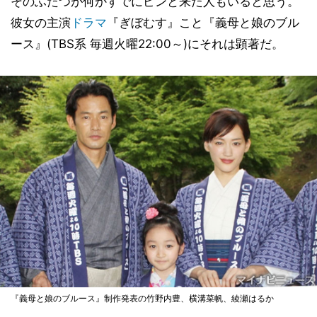
そのふたつが何かすでにピンと来た人もいると思う。
彼女の主演
ドラマ
『ぎぼむす』こと『義母と娘のブル
ース』(TBS系 毎週火曜22:00～)にそれは顕著だ。
『義母と娘のブルース』制作発表の竹野内豊、横溝菜帆、綾瀬はるか