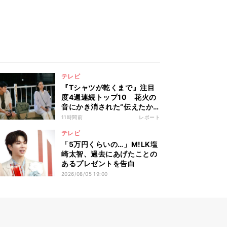
テレビ
『Tシャツが乾くまで』注目
度4週連続トップ10 花火の
音にかき消された“伝えたか
った言葉”
11時間前
レポート
テレビ
「5万円くらいの…」M!LK塩
崎太智、過去にあげたことの
あるプレゼントを告白
2026/08/05 19:00