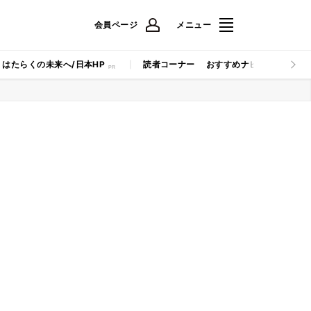
会員ページ
メニュー
はたらくの未来へ/日本HP
読者コーナー
おすすめナビ
マイナビB