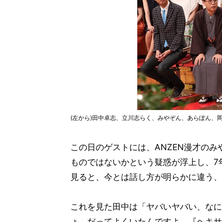
(左から)田中卓志、立川志らく、みやぞん、あらぽん、
この日のゲストには、ANZEN漫才のみ
ものではないかという疑惑が浮上し、7
見ると、今とは話し方が明らかに違う、
これを見た田中は「ヤバいヤバい、なに
ょ。だってよくいたんですよ、『ヘキサ