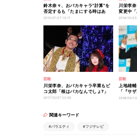
鈴木奈々、おバカキャラ"計算"を
川栄李奈
否定するも「たまにする時はあ
変更中「
る…」
に…」
2015/07/27 15:11
2016/10/23
芸能
芸能
川栄李奈、おバカキャラ卒業もピ
上地雄輔
コ太郎「根はバカなんでしょ?」
「『サザ
不二雄!
2017/12/07 22:00
2008/03/13
関連キーワード
#バラエティ
#フジテレビ