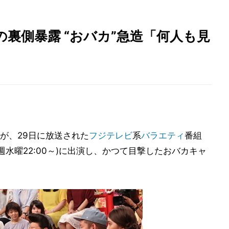
裏側暴露 “おバカ”急造「何人も見
が、29日に放送された
フジテレビ
系
バラエティ
番組
週水曜22:00～)に出演し、かつて目撃したおバカキャ