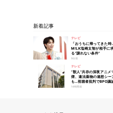
新着記事
テレビ
「おうちに帰ってきた時
M!LK塩崎太智が相手に
る“譲れない条件”
9分前
テレビ
“獣人”共存の深夜アニメ
煙、違法薬物の連想シー
も…視聴者批判でBPO議
「紛らわしいことは放送
14時間前
いほうが」