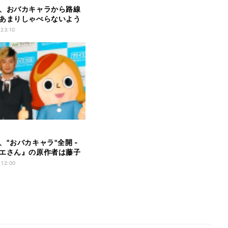
、おバカキャラから路線
あまりしゃべらないよう
 23:10
、"おバカキャラ"全開 -
エさん』の原作者は藤子
」
 12:00