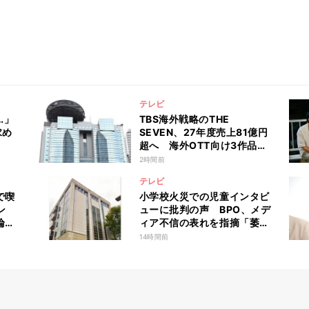
テレビ
…」
TBS海外戦略のTHE
求め
SEVEN、27年度売上81億円
超へ 海外OTT向け3作品が
完成・納品予定
2時間前
テレビ
で喫
小学校火災での児童インタビ
ン
ューに批判の声 BPO、メデ
論
ィア不信の表れを指摘「萎縮
しな
しすぎない視点が大事」
14時間前