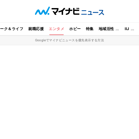
ワーク＆ライフ
就職応援
エンタメ
ホビー
特集
地域活性
IIJ
Googleでマイナビニュースを優先表示する方法