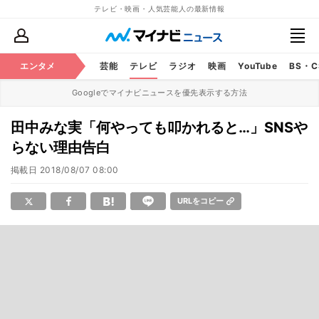
テレビ・映画・人気芸能人の最新情報
エンタメ
芸能
テレビ
ラジオ
映画
YouTube
BS・
Googleでマイナビニュースを優先表示する方法
田中みな実「何やっても叩かれると…」SNSや
らない理由告白
掲載日
2018/08/07 08:00
URLをコピー