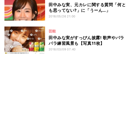
田中みな実、元カレに関する質問「何と
も思ってない?」に「うーん…」
2018/05/26 21:00
芸能
田中みな実がすっぴん披露! 歌声やパラ
パラ練習風景も【写真11枚】
2018/03/09 07:40