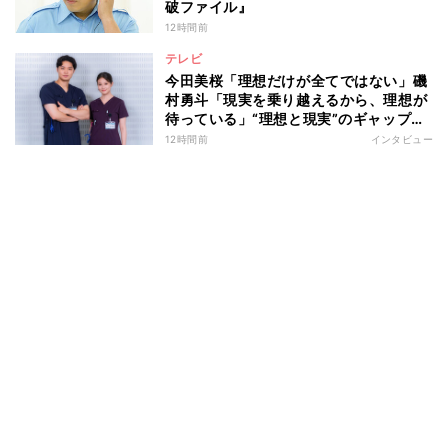
破ファイル』
12時間前
テレビ
今田美桜「理想だけが全てではない」磯
村勇斗「現実を乗り越えるから、理想が
待っている」“理想と現実”のギャップに
悩む人へ 第一線で活躍する俳優2人の
12時間前
インタビュー
向き合い方とは