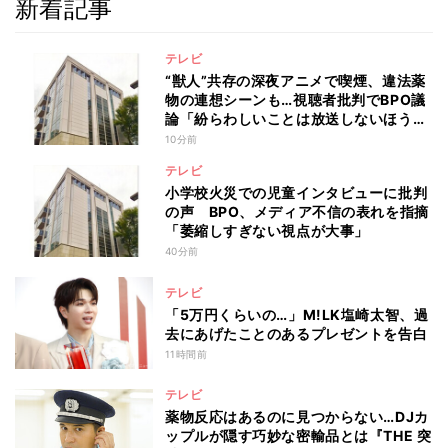
新着記事
テレビ
“獣人”共存の深夜アニメで喫煙、違法薬
物の連想シーンも…視聴者批判でBPO議
論「紛らわしいことは放送しないほう
が」
10分前
テレビ
小学校火災での児童インタビューに批判
の声 BPO、メディア不信の表れを指摘
「萎縮しすぎない視点が大事」
40分前
テレビ
「5万円くらいの…」M!LK塩崎太智、過
去にあげたことのあるプレゼントを告白
11時間前
テレビ
薬物反応はあるのに見つからない…DJカ
ップルが隠す巧妙な密輸品とは『THE 突