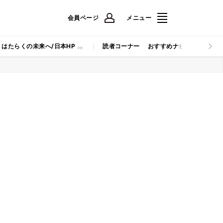
会員ページ
メニュー
はたらくの未来へ/日本HP
読者コーナー
おすすめナビ
マイナビB