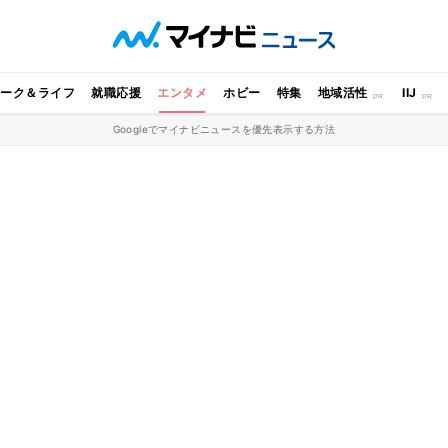
ワーク＆ライフ
就職応援
エンタメ
ホビー
特集
地域活性
IIJ
Googleでマイナビニュースを優先表示する方法