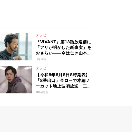
テレビ
『VIVANT』第13話放送前に
「アリが明かした新事実」を
おさらい――今は亡き山本の
扱いがSNSでも話題に
6時間前
テレビ
【令和8年8月8日8時発表】
『8番出口』金ローで本編ノ
ーカット地上波初放送 二宮
和也「まさかテレビにまで迷
10時間前
い込んでしまうとは」