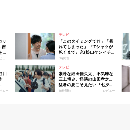
テレビ
カッ
「このタイミングで!?」「暴
…吉
れてしまった」 『Tシャツが
を通
乾くまで』充(松山ケンイチ)
で自
に衝撃、蒼井優の演技力に涙
ビュー
5時間前
は、
の反響も
テレビ
谷川
素朴な細田佳央太、不気味な
作
三上博史、怪演の山田孝之…
猛暑の夏こそ見たい『七夕の
国』不穏な世界にのみ込まれ
ビュー
10時間前
レビュー
る超常ミステリー