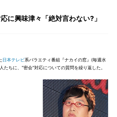
対応に興味津々「絶対言わない?」
た
日本テレビ
系バラエティ番組『ナカイの窓』(毎週水
で働く人たちに、"密会"対応についての質問を繰り返した。