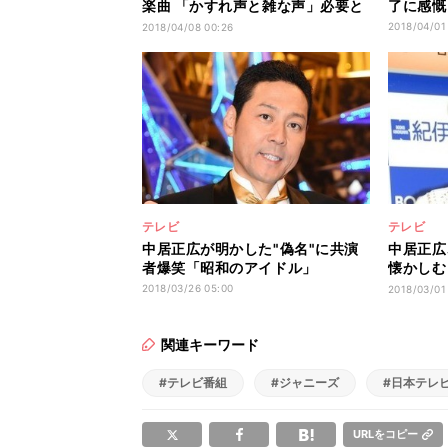
楽曲 「かすれ声と雑な声」必要と
了に感慨
意見
2018/04/01
2018/04/08 00:26
テレビ
テレビ
中居正広が明かした"偽名"に共演
中居正広
者爆笑「昭和のアイドル」
懐かしむ
な!」
2018/03/26 05:00
2018/03/01
関連キーワード
#テレビ番組
#ジャニーズ
#日本テレ
URLをコピー