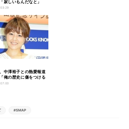
「寂しいもんだなと」
 03:29
、中澤裕子との熱愛報道
「俺の歴史に傷をつける
 07:00
ビ
#SMAP