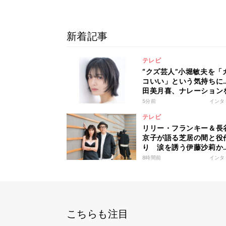
新着記事
テレビ
“クズ芸人”小堀敏夫を「
コいい」という気持ちに
田美月喜、ナレーション
して印象変化「あそこま
5分前
インタ
分に正直に生きられる人
テレビ
なかなかいない」
リリー・フランキー＆長
京子が語る芝居の間と役
り 涙を誘う伊藤沙莉か
ら“究極”志賀勝まで
8時間前
インタ
こちらも注目