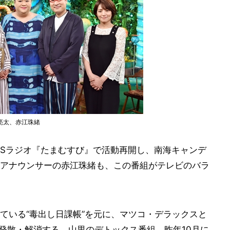
亮太、赤江珠緒
BSラジオ『たまむすび』で活動再開し、南海キャンデ
アナウンサーの赤江珠緒も、この番組がテレビのバラ
ている“毒出し日課帳”を元に、マツコ・デラックスと
を発散・解消する、山里のデトックス番組。昨年10月に