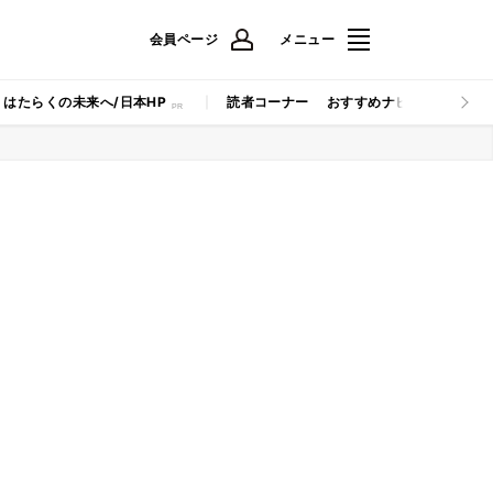
会員ページ
メニュー
はたらくの未来へ/日本HP
読者コーナー
おすすめナビ
マイナビB