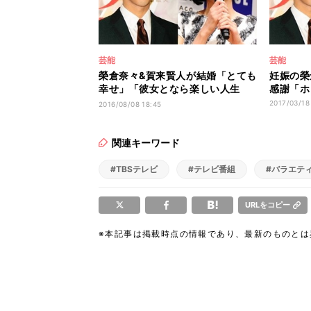
芸能
芸能
榮倉奈々&賀来賢人が結婚「とても
妊娠の榮
幸せ」「彼女となら楽しい人生
感謝「ホ
を」
2017/03/18
2016/08/08 18:45
関連キーワード
#TBSテレビ
#テレビ番組
#バラエテ
URLをコピー
※本記事は掲載時点の情報であり、最新のものと