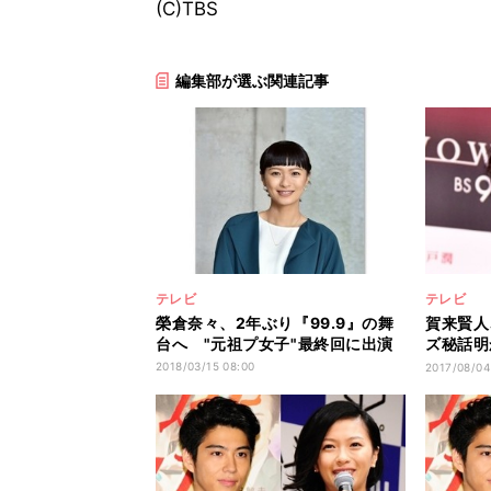
(C)TBS
編集部が選ぶ関連記事
テレビ
テレビ
榮倉奈々、2年ぶり『99.9』の舞
賀来賢人
台へ "元祖プ女子"最終回に出演
ズ秘話明
気です」
2018/03/15 08:00
2017/08/04