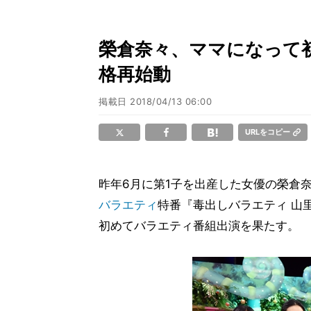
榮倉奈々、ママになって初
格再始動
掲載日
2018/04/13 06:00
URLをコピー
昨年6月に第1子を出産した女優の榮倉奈
バラエティ
特番『毒出しバラエティ 山里
初めてバラエティ番組出演を果たす。