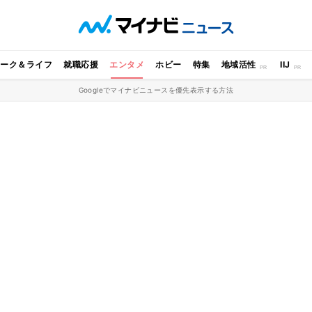
ワーク＆ライフ
就職応援
エンタメ
ホビー
特集
地域活性
IIJ
Googleでマイナビニュースを優先表示する方法