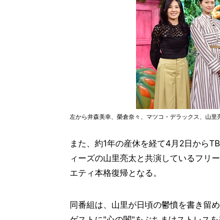
左から井森美幸、榮倉奈々、マツコ・デラックス、山里
また、約1年の産休を経て4月2日からT
ィーズの山里亮太と共演しているフリー
エティ本格復帰となる。
同番組は、山里が日頃の鬱憤を書き留め
ゲストに"心の闇"をぶちまけストレス