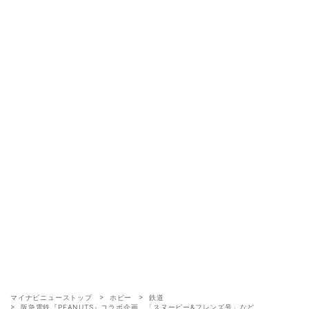
マイナビニューストップ
ホビー
鉄道
阪急電鉄『PEANUTS』コラボ企画、「スヌーピー&フレンズ号」など