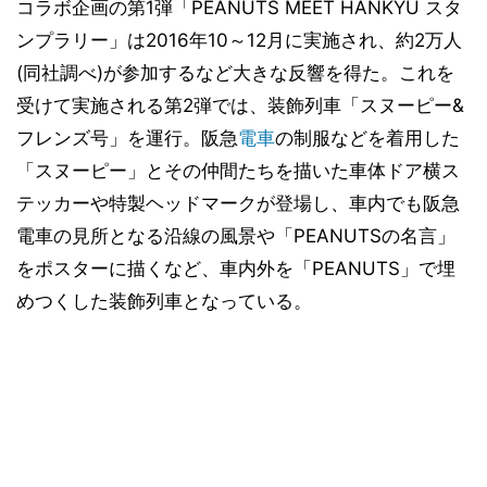
コラボ企画の第1弾「PEANUTS MEET HANKYU スタ
ンプラリー」は2016年10～12月に実施され、約2万人
(同社調べ)が参加するなど大きな反響を得た。これを
受けて実施される第2弾では、装飾列車「スヌーピー&
フレンズ号」を運行。阪急
電車
の制服などを着用した
「スヌーピー」とその仲間たちを描いた車体ドア横ス
テッカーや特製ヘッドマークが登場し、車内でも阪急
電車の見所となる沿線の風景や「PEANUTSの名言」
をポスターに描くなど、車内外を「PEANUTS」で埋
めつくした装飾列車となっている。