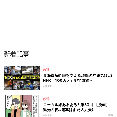
新着記事
鉄道
東海道新幹線を支える現場の雰囲気は…?
NHK『100カメ』8/11放送へ
3時間前
鉄道
ローカル線あるある? 第30回 【漫画】
観光の後…電車はまだ大丈夫?
4時間前
連載