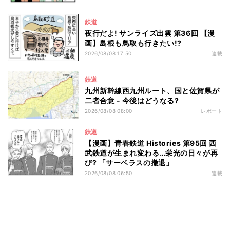
鉄道
夜行だよ! サンライズ出雲 第36回 【漫
画】島根も鳥取も行きたい!?
2026/08/08 17:50
連載
鉄道
九州新幹線西九州ルート、国と佐賀県が
二者合意 - 今後はどうなる?
2026/08/08 08:00
レポート
鉄道
【漫画】青春鉄道 Histories 第95回 西
武鉄道が生まれ変わる…栄光の日々が再
び? 「サーベラスの撤退」
2026/08/08 06:50
連載